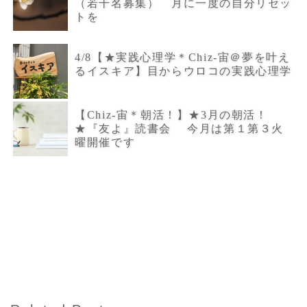
（若干名募集） 月に一度の自分リセッ
トを
4/8【★実践心理学＊Chiz-宙＠夢を叶え
るイスキア】目からウロコの実践心理学
【Chiz-宙＊朝活！】★3月の朝活！
★『友よ』読書会 今月は第１第３火
曜開催です