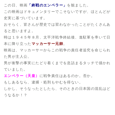
この日、映画
「終戦のエンペラー」
を観ました。
この映画はドキュメンタリーでこそないですが、ほとんどが
史実に基づいています。
おそらく、皆さんが歴史では習わなかったことがたくさんあ
ると思いますよ。
時は１９４５年８月、太平洋戦争終結後、進駐軍を率いて日
本に降り立った
マッカーサー元帥
。
映画は、マッカーサーからこの戦争の責任者追究を命じられ
た男が主人公。
男が衝撃の事実にたどり着くまでを息詰まるタッチで描かれ
ていました。
エンペラー（天皇）
に戦争責任はあるのか。否か。
もしあるなら、逮捕・処刑もやむを得ない。
しかし、そうなったとしたら、そのときの日本国の混乱はど
うなるか！？