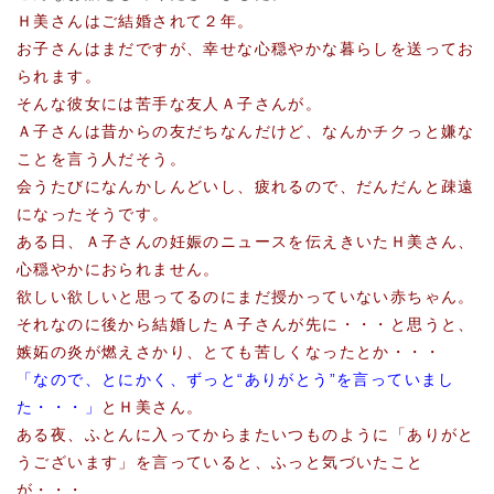
Ｈ美さんはご結婚されて２年。
お子さんはまだですが、幸せな心穏やかな暮らしを送ってお
られます。
そんな彼女には苦手な友人Ａ子さんが。
Ａ子さんは昔からの友だちなんだけど、なんかチクっと嫌な
ことを言う人だそう。
会うたびになんかしんどいし、疲れるので、だんだんと疎遠
になったそうです。
ある日、Ａ子さんの妊娠のニュースを伝えきいたＨ美さん、
心穏やかにおられません。
欲しい欲しいと思ってるのにまだ授かっていない赤ちゃん。
それなのに後から結婚したＡ子さんが先に・・・と思うと、
嫉妬の炎が燃えさかり、とても苦しくなったとか・・・
「なので、とにかく、ずっと“ありがとう”を言っていまし
た・・・」
とＨ美さん。
ある夜、ふとんに入ってからまたいつものように「ありがと
うございます」を言っていると、ふっと気づいたこと
が・・・