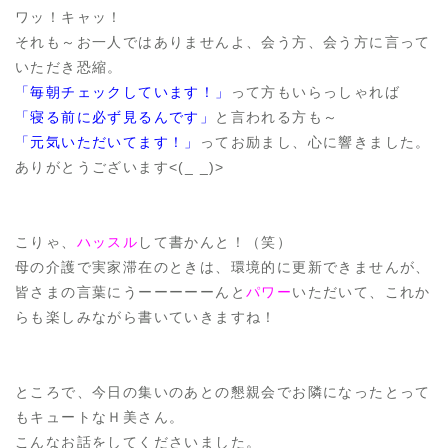
ワッ！キャッ！
それも～お一人ではありませんよ、会う方、会う方に言って
いただき恐縮。
「毎朝チェックしています！」
って方もいらっしゃれば
「寝る前に必ず見るんです」
と言われる方も～
「元気いただいてます！」
ってお励まし、心に響きました。
ありがとうございます<(_ _)>
こりゃ、
ハッスル
して書かんと！（笑）
母の介護で実家滞在のときは、環境的に更新できませんが、
皆さまの言葉にうーーーーーんと
パワー
いただいて、これか
らも楽しみながら書いていきますね！
ところで、今日の集いのあとの懇親会でお隣になったとって
もキュートなＨ美さん。
こんなお話をしてくださいました。