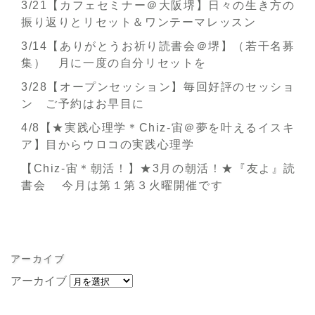
3/21【カフェセミナー＠大阪堺】日々の生き方の
振り返りとリセット＆ワンテーマレッスン
3/14【ありがとうお祈り読書会＠堺】（若干名募
集） 月に一度の自分リセットを
3/28【オープンセッション】毎回好評のセッショ
ン ご予約はお早目に
4/8【★実践心理学＊Chiz-宙＠夢を叶えるイスキ
ア】目からウロコの実践心理学
【Chiz-宙＊朝活！】★3月の朝活！★『友よ』読
書会 今月は第１第３火曜開催です
アーカイブ
アーカイブ