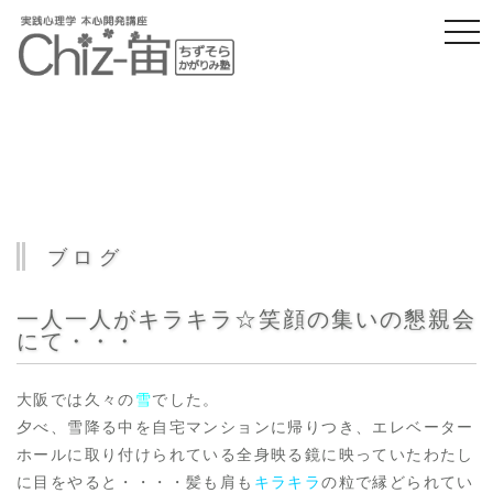
togg
navi
ブログ
一人一人がキラキラ☆笑顔の集いの懇親会
にて・・・
大阪では久々の
雪
でした。
夕べ、雪降る中を自宅マンションに帰りつき、エレベーター
ホールに取り付けられている全身映る鏡に映っていたわたし
に目をやると・・・・髪も肩も
キラキラ
の粒で縁どられてい