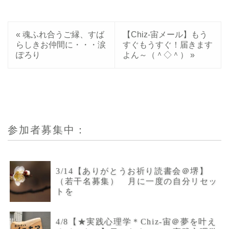
«
魂ふれ合うご縁、すば
【Chiz-宙メール】もう
らしきお仲間に・・・涙
すぐもうすぐ！届きます
ぽろり
よん～（＾◇＾）
»
参加者募集中：
3/14【ありがとうお祈り読書会＠堺】
（若干名募集） 月に一度の自分リセッ
トを
4/8【★実践心理学＊Chiz-宙＠夢を叶え