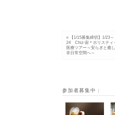
«
【1/15募集締切】1/23～
24 Chiz-宙＊ホリステ
医療ツアー～安らぎと癒
非日常空間へ～
参加者募集中：