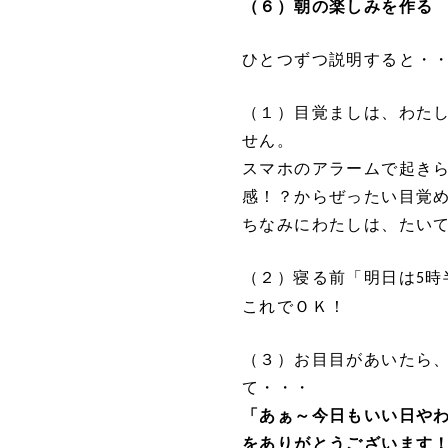
（６）朝の楽しみを作る
ひとつずつ説明すると・
（１）目覚ましは、わた
せん。
スマホのアラームで起き
感！？からぜったい目覚
ちなみにわたしは、たい
（２）寝る前「明日は
時
5
これでＯＫ！
（３）お目目があいたら
て・・・
「あぁ～今日もいい日や
をありがとうございます