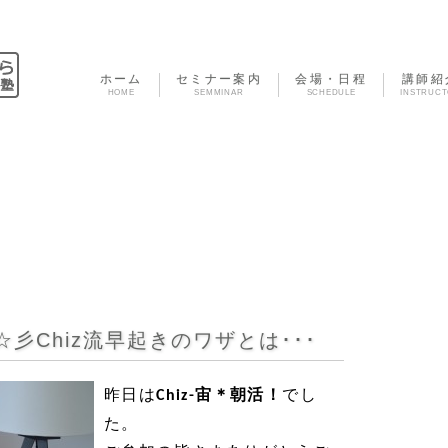
ホーム
セミナー案内
会場・日程
講師紹
HOME
SEMMINAR
SCHEDULE
INSTRUC
彡Chiz流早起きのワザとは･･･
昨日は
宙＊朝活！
でし
Chiz-
た。