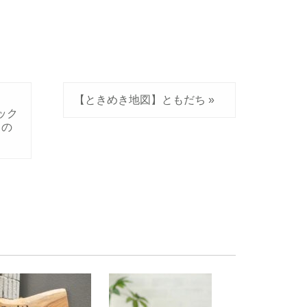
【ときめき地図】ともだち
»
ィック
しの