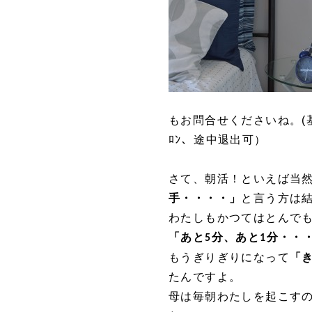
もお問合せくださいね。(基
ﾛﾝ、途中退出可）
さて、朝活！といえば当
手・・・・」
と言う方は
わたしもかつてはとんで
「あと
分、あと
分・・
5
1
もうぎりぎりになって
「
たんですよ。
母は毎朝わたしを起こす