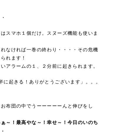
・・
しはスマホ１個だけ。スヌーズ機能も使いま
られなければ一巻の終わり・・・・その危機
められます！
ていアラームの１、２分前に起きられます。
半に起きる！ありがとうございます」。。。
、お布団の中でうーーーーーんと伸びをし
わぁ～！最高
やな～！幸せ～！今日のいのち
！」