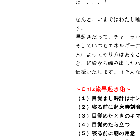
た、、、、！
なんと、いまではわたし
す。
早起きだって、チャ～ラ♪
そしていつもエネルギー
人によってやり方はある
き、
経験から編み出した
伝授いたします。（そんな
～
Chiz流早起き術～
（１）目覚まし時計はオ
（２）寝る前に起床時刻
（３）目覚めたときのキ
（４）目覚めたら立つ
（５）寝る前に朝の用意