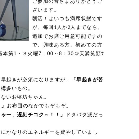
ご参加の皆さまありがとうご
ざいます。
朝活！はいつも満席状態です
が、毎回
人か
人までなら、
1
2
追加でお席ご用意可能ですの
で、興味ある方、初めての方
本第1・３火曜7：00～8：30＠天満笑顔ｻ
然早起きが必須になりますが、
「早起きが苦
結構多いもの。
もないお寝坊ちゃん。
・」
お布団のなかでもぞもぞ。
きゃー、遅刻チコク～！！」
ドタバタ派だっ
のにかなりのエネルギーを費やしていまし