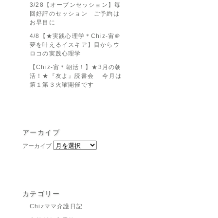
3/28【オープンセッション】毎
回好評のセッション ご予約は
お早目に
4/8【★実践心理学＊Chiz-宙＠
夢を叶えるイスキア】目からウ
ロコの実践心理学
【Chiz-宙＊朝活！】★3月の朝
活！★『友よ』読書会 今月は
第１第３火曜開催です
アーカイブ
アーカイブ
カテゴリー
Chizママ介護日記