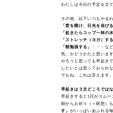
わたしは今日の予定を立
その他、以下いつもやる
「窓を開け、日光を浴び
「起きたらコップ一杯の
「ストレッチ（ヨガ）す
「朝勉強する」
・・・な
気」かどうかだと思いま
やろうと思っても早起き
したいとは思っておられ
でもね、これは言えます
早起きは３文どころでは
早起きすると
日がスムー
1
朝からお祈り（＝瞑想）
す」
がいっぱいあふれる