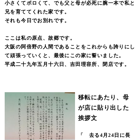
小さくてボロくて、でも父と母が必死に腕一本で私と
兄を育ててくれた家です。
それも今日でお別れです。
ここは私の原点、故郷です。
大阪の阿倍野の人間であることをこれからも誇りにし
て頑張っていくと、最後にこの家に誓いました。
平成二十九年五月十六日、吉田理容所、閉店です。
移転にあたり、母
が店に貼り出した
挨拶文
「
去る
4
月
24
日に長