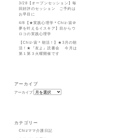
3/28【オープンセッション】毎
回好評のセッション ご予約は
お早目に
4/8【★実践心理学＊Chiz-宙＠
夢を叶えるイスキア】目からウ
ロコの実践心理学
【Chiz-宙＊朝活！】★3月の朝
活！★『友よ』読書会 今月は
第１第３火曜開催です
アーカイブ
アーカイブ
カテゴリー
Chizママ介護日記