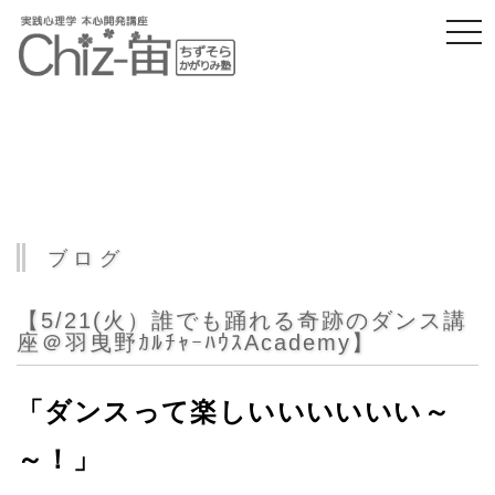
togg
navi
ブログ
【5/21(火）誰でも踊れる奇跡のダンス講
座＠羽曳野ｶﾙﾁｬｰﾊｳｽAcademy】
「ダンスって楽しいいいいいい～
～！」