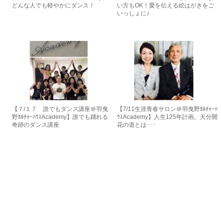
どんな人でも軽やかにダンス！
い方もOK！愛を伝える絵はがきをご
いっしょに♪
【７/１７ 誰でもダンス講座＠羽曳
【7/11生涯青春サロン＠羽曳野ｶﾙﾁｬｰﾊ
野ｶﾙﾁｬｰﾊｳｽAcademy】誰でも踊れる
ｳｽAcademy】人生125年計画。天分開
奇跡のダンス講座
花の道とは･･･