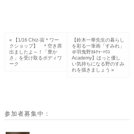
«
【1/16 Chiz-宙＊ワー
【鈴木一華先生の暮らし
クショップ】 ＊空き席
を彩る一筆画「すみれ」
出ましたよ～！「豊か
＠羽曳野ｶﾙﾁｬｰﾊｳｽ
さ」を受け取るボディワ
Academy】ほっと優し
ーク
い気持ちになる野のすみ
れを描きましょう
»
参加者募集中：