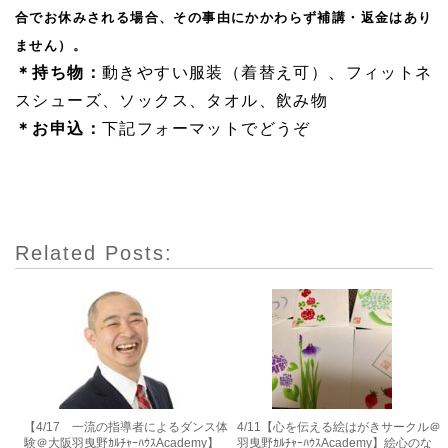
合でお休みされる場合、その事由にかかわらず補講・返金はあり
ません）。
＊持ち物：
動きやすい服装（着替え可）、フィットネ
スシューズ、ソックス、タオル、飲み物
＊お申込：
下記フォーマットでどうぞ
Related Posts:
【4/17 一流の指導者によるダンス体
4/11【心を伝える絵はがきサークル＠
験＠大阪羽曳野ｶﾙﾁｬｰﾊｳｽAcademy】
羽曳野ｶﾙﾁｬｰﾊｳｽAcademy】絵心のな