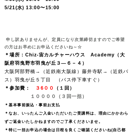
5/21(水) 13:00〜15:00
申し訳ありませんが、定員になり次第締切ますのでご希望
の方はお早めにお申込くださいね～☆
＊場所：Chiz-宙カルチャーハウス Academy（大
阪府羽曳野市羽曳が丘３―６－４）
大阪阿部野橋→（近鉄南大阪線）藤井寺駅→（近鉄バ
ス）羽曳が丘５丁目 （バス停下車すぐ）
＊参加費：
３6００
（１回）
１００００
（３回一括）
＊基本事前振込・事前お支払
＊なお、いったんご入金いただいたご受講料は、理由にかかわら
ずご返金いたしかねますのでご了承くださいませ。
＊特に一括お申込の場合は日程を良くご確認くださいね(自己都