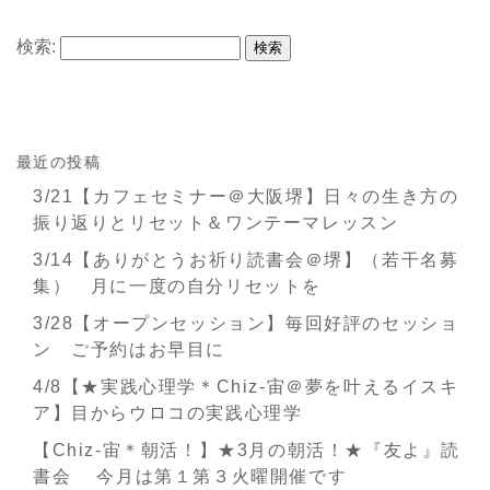
検索:
最近の投稿
3/21【カフェセミナー＠大阪堺】日々の生き方の
振り返りとリセット＆ワンテーマレッスン
3/14【ありがとうお祈り読書会＠堺】（若干名募
集） 月に一度の自分リセットを
3/28【オープンセッション】毎回好評のセッショ
ン ご予約はお早目に
4/8【★実践心理学＊Chiz-宙＠夢を叶えるイスキ
ア】目からウロコの実践心理学
【Chiz-宙＊朝活！】★3月の朝活！★『友よ』読
書会 今月は第１第３火曜開催です