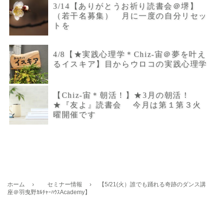
3/14【ありがとうお祈り読書会＠堺】
（若干名募集） 月に一度の自分リセッ
トを
4/8【★実践心理学＊Chiz-宙＠夢を叶え
るイスキア】目からウロコの実践心理学
【Chiz-宙＊朝活！】★3月の朝活！
★『友よ』読書会 今月は第１第３火
曜開催です
ホーム
›
セミナー情報
›
【5/21(火）誰でも踊れる奇跡のダンス講
座＠羽曳野ｶﾙﾁｬｰﾊｳｽAcademy】