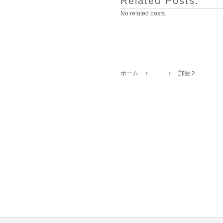
Related Posts:
No related posts.
ホーム
›
›
郵便２