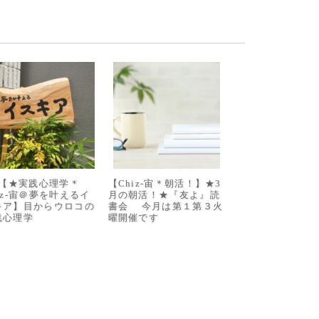
/8【★実践心理学＊
【Chiz-宙＊朝活！】★3
iz-宙＠夢を叶えるイ
月の朝活！★『友よ』読
キア】目からウロコの
書会 今月は第１第３火
践心理学
曜開催です