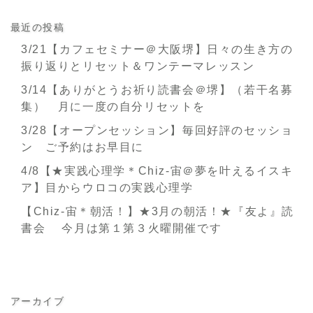
最近の投稿
3/21【カフェセミナー＠大阪堺】日々の生き方の
振り返りとリセット＆ワンテーマレッスン
3/14【ありがとうお祈り読書会＠堺】（若干名募
集） 月に一度の自分リセットを
3/28【オープンセッション】毎回好評のセッショ
ン ご予約はお早目に
4/8【★実践心理学＊Chiz-宙＠夢を叶えるイスキ
ア】目からウロコの実践心理学
【Chiz-宙＊朝活！】★3月の朝活！★『友よ』読
書会 今月は第１第３火曜開催です
アーカイブ