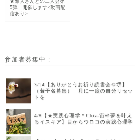
★雅人さんとの二人会第
5弾！開催します<動画配
信あり>
参加者募集中：
3/14【ありがとうお祈り読書会＠堺】
（若干名募集） 月に一度の自分リセッ
トを
4/8【★実践心理学＊Chiz-宙＠夢を叶え
るイスキア】目からウロコの実践心理学