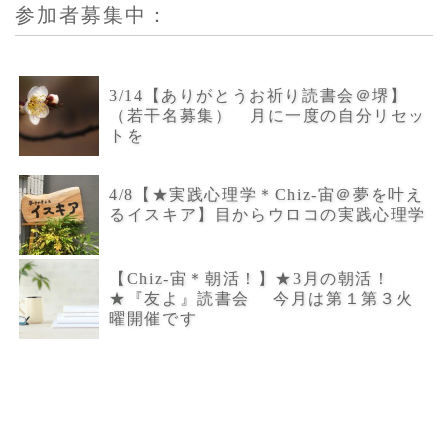
参加者募集中：
3/14【ありがとうお祈り読書会＠堺】
（若干名募集） 月に一度の自分リセッ
トを
4/8【★実践心理学＊Chiz-宙＠夢を叶え
るイスキア】目からウロコの実践心理学
【Chiz-宙＊朝活！】★3月の朝活！
★『友よ』読書会 今月は第１第３火
曜開催です