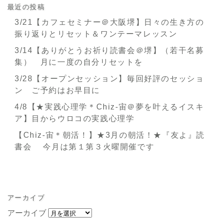
最近の投稿
3/21【カフェセミナー＠大阪堺】日々の生き方の
振り返りとリセット＆ワンテーマレッスン
3/14【ありがとうお祈り読書会＠堺】（若干名募
集） 月に一度の自分リセットを
3/28【オープンセッション】毎回好評のセッショ
ン ご予約はお早目に
4/8【★実践心理学＊Chiz-宙＠夢を叶えるイスキ
ア】目からウロコの実践心理学
【Chiz-宙＊朝活！】★3月の朝活！★『友よ』読
書会 今月は第１第３火曜開催です
アーカイブ
アーカイブ