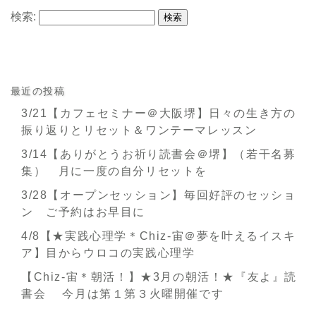
検索:
最近の投稿
3/21【カフェセミナー＠大阪堺】日々の生き方の
振り返りとリセット＆ワンテーマレッスン
3/14【ありがとうお祈り読書会＠堺】（若干名募
集） 月に一度の自分リセットを
3/28【オープンセッション】毎回好評のセッショ
ン ご予約はお早目に
4/8【★実践心理学＊Chiz-宙＠夢を叶えるイスキ
ア】目からウロコの実践心理学
【Chiz-宙＊朝活！】★3月の朝活！★『友よ』読
書会 今月は第１第３火曜開催です