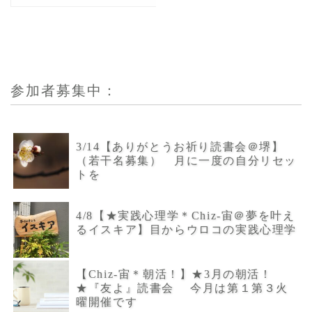
参加者募集中：
3/14【ありがとうお祈り読書会＠堺】
（若干名募集） 月に一度の自分リセッ
トを
4/8【★実践心理学＊Chiz-宙＠夢を叶え
るイスキア】目からウロコの実践心理学
【Chiz-宙＊朝活！】★3月の朝活！
★『友よ』読書会 今月は第１第３火
曜開催です