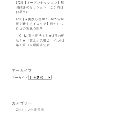
3/28【オープンセッション】毎
回好評のセッション ご予約は
お早目に
4/8【★実践心理学＊Chiz-宙＠
夢を叶えるイスキア】目からウ
ロコの実践心理学
【Chiz-宙＊朝活！】★3月の朝
活！★『友よ』読書会 今月は
第１第３火曜開催です
アーカイブ
アーカイブ
カテゴリー
Chizママ介護日記