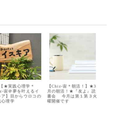
/8【★実践心理学＊
【Chiz-宙＊朝活！】★3
iz-宙＠夢を叶えるイ
月の朝活！★『友よ』読
キア】目からウロコの
書会 今月は第１第３火
践心理学
曜開催です