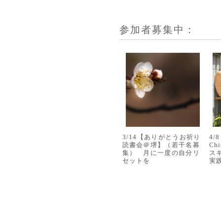
参加者募集中：
3/14【ありがとうお祈り
4
読書会＠堺】（若干名募
Ch
集） 月に一度の自分リ
ス
セットを
実