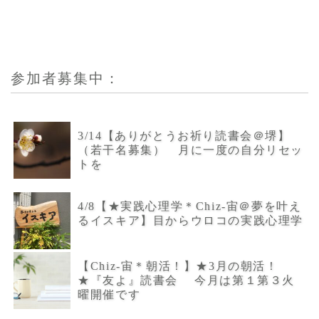
参加者募集中：
3/14【ありがとうお祈り読書会＠堺】
（若干名募集） 月に一度の自分リセッ
トを
4/8【★実践心理学＊Chiz-宙＠夢を叶え
るイスキア】目からウロコの実践心理学
【Chiz-宙＊朝活！】★3月の朝活！
★『友よ』読書会 今月は第１第３火
曜開催です