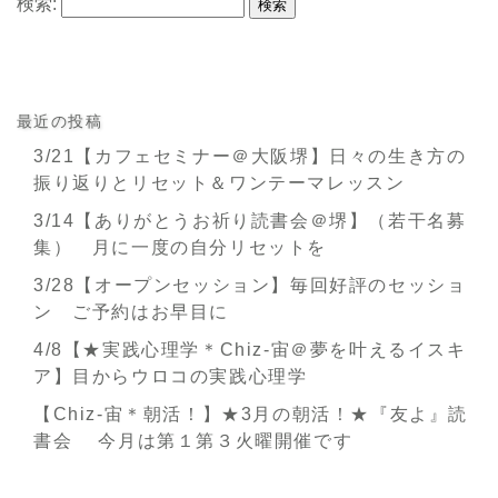
検索:
最近の投稿
3/21【カフェセミナー＠大阪堺】日々の生き方の
振り返りとリセット＆ワンテーマレッスン
3/14【ありがとうお祈り読書会＠堺】（若干名募
集） 月に一度の自分リセットを
3/28【オープンセッション】毎回好評のセッショ
ン ご予約はお早目に
4/8【★実践心理学＊Chiz-宙＠夢を叶えるイスキ
ア】目からウロコの実践心理学
【Chiz-宙＊朝活！】★3月の朝活！★『友よ』読
書会 今月は第１第３火曜開催です