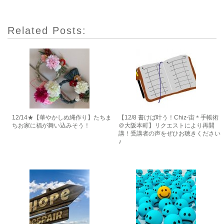
Related Posts:
12/14★【華やかしめ縄作り】たちま
【12/8 書けば叶う！Chiz-宙＊手帳術
ちお家に福が舞い込みそう！
＠大阪本町】リクエストにより再開
講！受講者の声をぜひお聴きください
♪