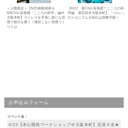
＜人数限定＞【5/25体験講座＆
【6/22 新Chiz-宙基礎＊こころの科
6/8Chiz-宙基礎「こころの科学」編＠
学編 第②回＠大阪本町】「つらい」
大阪本町】ストレスを手放し新たな習
のメカニズムを知れば攻略可能！
慣で毎日を磨く！挫折しない習慣づく
りとは
お申込みフォーム
イベント名：
4/23【本心開発ワークショップ＠大阪本町】定員６名★