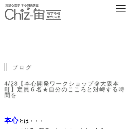
togg
navi
ブログ
4/23【本心開発ワークショップ＠大阪本
町】定員６名★自分のこころと対峙する時
間を
本心
とは・・・