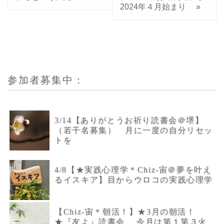
2024年４月始まり
»
参加者募集中：
3/14【ありがとうお祈り読書会＠堺】
（若干名募集） 月に一度の自分リセッ
トを
4/8【★実践心理学＊Chiz-宙＠夢を叶え
るイスキア】目からウロコの実践心理学
【Chiz-宙＊朝活！】★3月の朝活！
★『友よ』読書会 今月は第１第３火