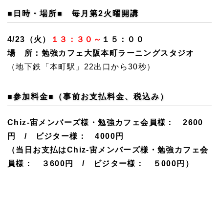
■日時・場所■
毎月第2火曜開講
4/23（火）
１３：３０～
１５：００
場 所：勉強カフェ大阪本町ラーニ
ングスタジオ
（地下鉄「本町駅」22出口から30秒）
■参加料金■
（事前お支払料金、税込み）
Chiz-宙メンバーズ様・勉強カフェ会員様： 2600
円 / ビジター様： 4000円
（当日お支払は
Chiz-宙メンバーズ様・勉強カフェ会
員様： ３600円 / ビジター様：
５000
円）