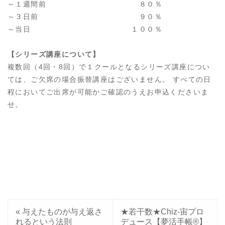
～１週間前 ８０％
～３日前 ９０％
～当日 １００％
【シリーズ講座について】
複数回（4回・8回）で１クールとなるシリーズ講座につい
ては、ご欠席の場合振替講座はございません。 すべての日
程においてご出席が可能かご確認のうえお申込くださいま
せ。
«
与えたものが与え返さ
★若干数★Chiz-宙プロ
れるという法則
デュース【夢活手帳®】