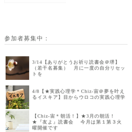
参加者募集中：
3/14【ありがとうお祈り読書会＠堺】
（若干名募集） 月に一度の自分リセッ
トを
4/8【★実践心理学＊Chiz-宙＠夢を叶え
るイスキア】目からウロコの実践心理学
【Chiz-宙＊朝活！】★3月の朝活！
★『友よ』読書会 今月は第１第３火
曜開催です