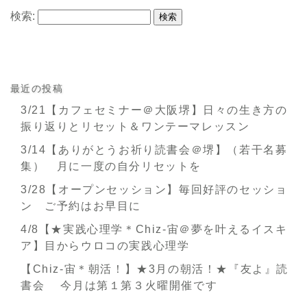
検索:
最近の投稿
3/21【カフェセミナー＠大阪堺】日々の生き方の
振り返りとリセット＆ワンテーマレッスン
3/14【ありがとうお祈り読書会＠堺】（若干名募
集） 月に一度の自分リセットを
3/28【オープンセッション】毎回好評のセッショ
ン ご予約はお早目に
4/8【★実践心理学＊Chiz-宙＠夢を叶えるイスキ
ア】目からウロコの実践心理学
【Chiz-宙＊朝活！】★3月の朝活！★『友よ』読
書会 今月は第１第３火曜開催です