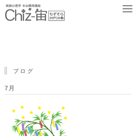
togg
navi
ブログ
7月