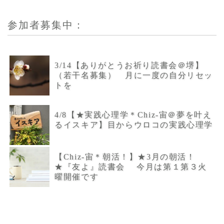
参加者募集中：
3/14【ありがとうお祈り読書会＠堺】
（若干名募集） 月に一度の自分リセッ
トを
4/8【★実践心理学＊Chiz-宙＠夢を叶え
るイスキア】目からウロコの実践心理学
【Chiz-宙＊朝活！】★3月の朝活！
★『友よ』読書会 今月は第１第３火
曜開催です