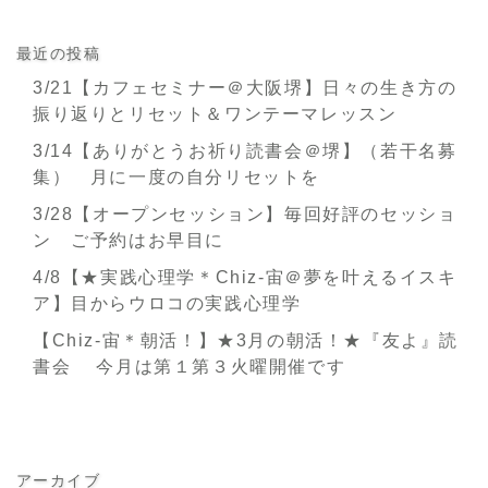
最近の投稿
3/21【カフェセミナー＠大阪堺】日々の生き方の
振り返りとリセット＆ワンテーマレッスン
3/14【ありがとうお祈り読書会＠堺】（若干名募
集） 月に一度の自分リセットを
3/28【オープンセッション】毎回好評のセッショ
ン ご予約はお早目に
4/8【★実践心理学＊Chiz-宙＠夢を叶えるイスキ
ア】目からウロコの実践心理学
【Chiz-宙＊朝活！】★3月の朝活！★『友よ』読
書会 今月は第１第３火曜開催です
アーカイブ