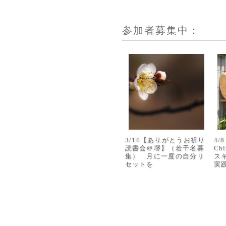
参加者募集中：
3/14【ありがとうお祈り
4
読書会＠堺】（若干名募
Ch
集） 月に一度の自分リ
ス
セットを
実