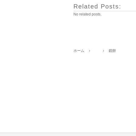
Related Posts:
No related posts.
ホーム
›
›
鏡餅