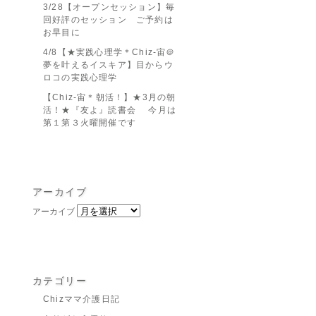
3/28【オープンセッション】毎
回好評のセッション ご予約は
お早目に
4/8【★実践心理学＊Chiz-宙＠
夢を叶えるイスキア】目からウ
ロコの実践心理学
【Chiz-宙＊朝活！】★3月の朝
活！★『友よ』読書会 今月は
第１第３火曜開催です
アーカイブ
アーカイブ
カテゴリー
Chizママ介護日記