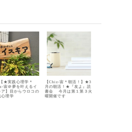
/8【★実践心理学＊
【Chiz-宙＊朝活！】★3
iz-宙＠夢を叶えるイ
月の朝活！★『友よ』読
キア】目からウロコの
書会 今月は第１第３火
践心理学
曜開催です