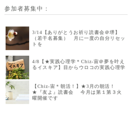
参加者募集中：
3/14【ありがとうお祈り読書会＠堺】
（若干名募集） 月に一度の自分リセッ
トを
4/8【★実践心理学＊Chiz-宙＠夢を叶え
るイスキア】目からウロコの実践心理学
【Chiz-宙＊朝活！】★3月の朝活！
★『友よ』読書会 今月は第１第３火
曜開催です