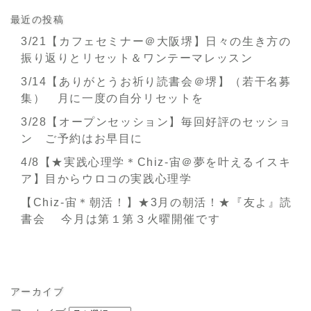
最近の投稿
3/21【カフェセミナー＠大阪堺】日々の生き方の
振り返りとリセット＆ワンテーマレッスン
3/14【ありがとうお祈り読書会＠堺】（若干名募
集） 月に一度の自分リセットを
3/28【オープンセッション】毎回好評のセッショ
ン ご予約はお早目に
4/8【★実践心理学＊Chiz-宙＠夢を叶えるイスキ
ア】目からウロコの実践心理学
【Chiz-宙＊朝活！】★3月の朝活！★『友よ』読
書会 今月は第１第３火曜開催です
アーカイブ