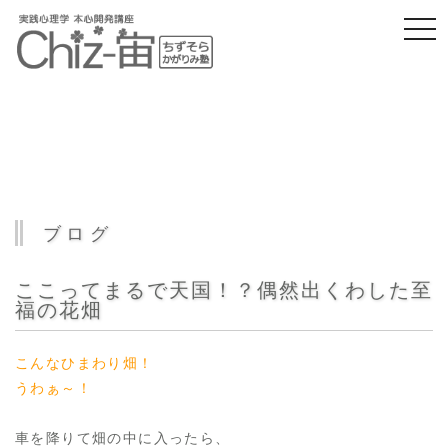
togg
navi
ブログ
ここってまるで天国！？偶然出くわした至
福の花畑
こんなひまわり畑！
うわぁ～！
車を降りて畑の中に入ったら、