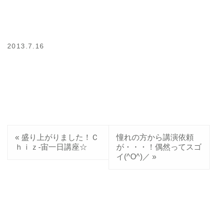
2013.7.16
«
盛り上がりました！Ｃ
憧れの方から講演依頼
ｈｉｚ-宙一日講座☆
が・・・！偶然ってスゴ
イ(^O^)／
»