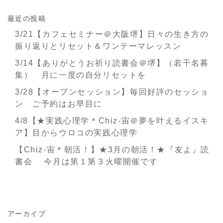
最近の投稿
3/21【カフェセミナー＠大阪堺】日々の生き方の
振り返りとリセット＆ワンテーマレッスン
3/14【ありがとうお祈り読書会＠堺】（若干名募
集） 月に一度の自分リセットを
3/28【オープンセッション】毎回好評のセッショ
ン ご予約はお早目に
4/8【★実践心理学＊Chiz-宙＠夢を叶えるイスキ
ア】目からウロコの実践心理学
【Chiz-宙＊朝活！】★3月の朝活！★『友よ』読
書会 今月は第１第３火曜開催です
アーカイブ