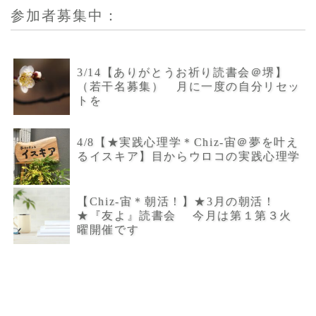
参加者募集中：
3/14【ありがとうお祈り読書会＠堺】
（若干名募集） 月に一度の自分リセッ
トを
4/8【★実践心理学＊Chiz-宙＠夢を叶え
るイスキア】目からウロコの実践心理学
【Chiz-宙＊朝活！】★3月の朝活！
★『友よ』読書会 今月は第１第３火
曜開催です