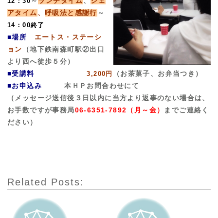
～
ランチタイム
、
シェ
12：30
アタイム
、
呼吸法と感謝行
～
14：00終了
■場所
エートス・ステーシ
ョン
（地下鉄南森町駅②出口
より西へ徒歩５分）
■受講料
（お茶菓子、お弁当つき）
3,200円
■お申込み
本ＨＰお問合わせにて
（メッセージ送信後
３日以内に当方より返事のない場合
は、
お手数ですが事務局
06-6351-7892（月～金）
までご連絡く
ださい）
Related Posts: