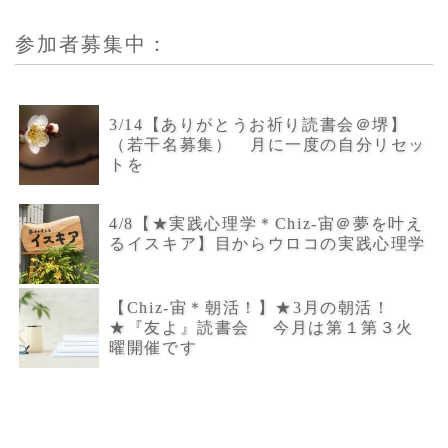
参加者募集中：
3/14【ありがとうお祈り読書会＠堺】
（若干名募集） 月に一度の自分リセッ
トを
4/8【★実践心理学＊Chiz-宙＠夢を叶え
るイスキア】目からウロコの実践心理学
【Chiz-宙＊朝活！】★3月の朝活！
★『友よ』読書会 今月は第１第３火
曜開催です