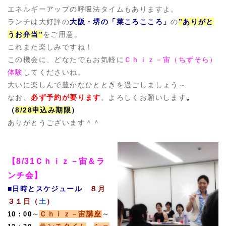
エネルギーアップの呼吸法タイムもありますよ。
ランチは大好評の
大阪・堺の「菜ころこころ」
の
”ありがと
うお弁当”
をご用意。
これまた楽しみですね！
この機会に、どなたでもお気軽に
Ｃｈｉｚ－宙（ちずそら）
体験
してくださいね。
大いに楽しんで豊かなひとときを過ごしましょう～
なお、
必ず予約が要ります
。よろしくお願いします
。
（
8/28申込み期限
）
ありがとうございます＾＾
【8/31Ｃｈｉｚ－宙＆ラ
ンチ会】
■日時とスケジュール
８月
３１日（
土
）
～
Ｃｈｉｚ－宙講座
～
10：00