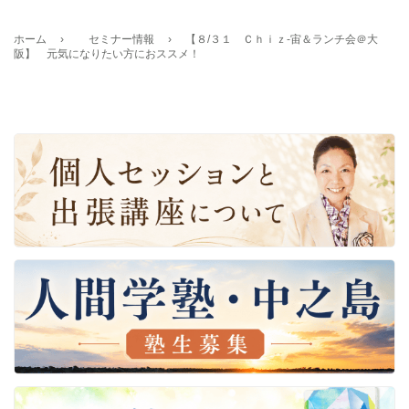
ホーム
›
セミナー情報
›
【８/３１ Ｃｈｉｚ-宙＆ランチ会＠大
阪】 元気になりたい方におススメ！