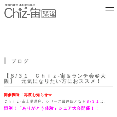
togg
navi
ブログ
【８/３１ Ｃｈｉｚ-宙＆ランチ会＠大
阪】 元気になりたい方におススメ！
開催間近！再度お知らせ☆
Ｃｈｉｚ-宙土曜講座、シリーズ最終回となる
８/３１
は、
恒例！「ありがとう体験」シェア大会開催！！