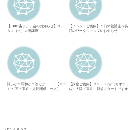
【Chiz-宙ランチ会のお知らせ】８／
【イベントご案内】１日体験講座＆笑
３１（土）大阪講座
顔のワークショップのお知らせ
闘いか？調和か？答えは→→→【Ｃｈ
【講座ご案内】Ｃｈｉｚ-宙（ちずそ
ｉｚ-宙＊東京・人間関係コース】
ら）大阪／東京 新規スタートです★
2013.8.22