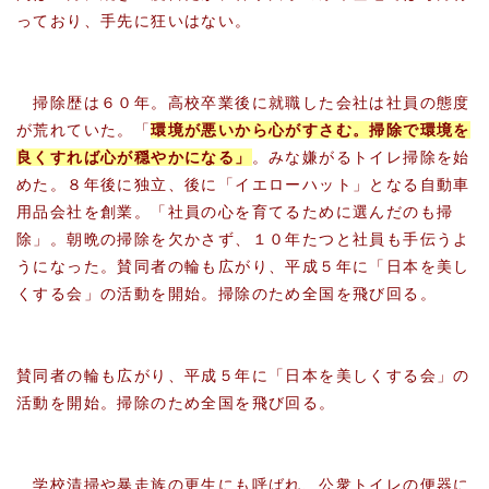
っており、手先に狂いはない。
掃除歴は６０年。高校卒業後に就職した会社は社員の態度
が荒れていた。「
環境が悪いから心がすさむ。掃除で環境を
良くすれば心が穏やかになる」
。みな嫌がるトイレ掃除を始
めた。８年後に独立、後に「イエローハット」となる自動車
用品会社を創業。「社員の心を育てるために選んだのも掃
除」。朝晩の掃除を欠かさず、１０年たつと社員も手伝うよ
うになった。賛同者の輪も広がり、平成５年に「日本を美し
くする会」の活動を開始。掃除のため全国を飛び回る。
賛同者の輪も広がり、平成５年に「日本を美しくする会」の
活動を開始。掃除のため全国を飛び回る。
学校清掃や暴走族の更生にも呼ばれ、公衆トイレの便器に