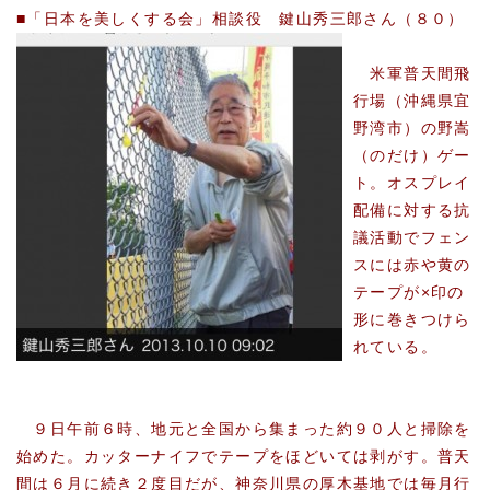
■「日本を美しくする会」相談役 鍵山秀三郎さん（８０）
米軍普天間飛
行場（沖縄県宜
野湾市）の野嵩
（のだけ）ゲー
ト。オスプレイ
配備に対する抗
議活動でフェン
スには赤や黄の
テープが×印の
形に巻きつけら
れている。
９日午前６時、地元と全国から集まった約９０人と掃除を
始めた。カッターナイフでテープをほどいては剥がす。普天
間は６月に続き２度目だが、神奈川県の厚木基地では毎月行