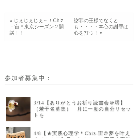
«
じぇじぇじぇ～！Chiz
謝罪の王様でなくと
－宙＊東京シーズン２開
も・・・・本心の謝罪は
講！！
心を打つ！
»
参加者募集中：
3/14【ありがとうお祈り読書会＠堺】
（若干名募集） 月に一度の自分リセッ
トを
4/8【★実践心理学＊Chiz-宙＠夢を叶え