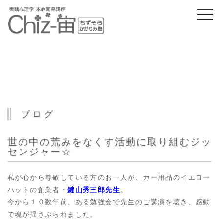
togg
navi
ブログ
世の中の荒みをなくす活動に取り組むジッ
センジャー☆
私が心から尊敬している方のお一人が、カー用品のイエロー
ハットの創業者・
鍵山秀三郎先生
。
今から１０数年前、ある勉強会で先生のご講演を聴き、感動
で魂が揺さぶられました。