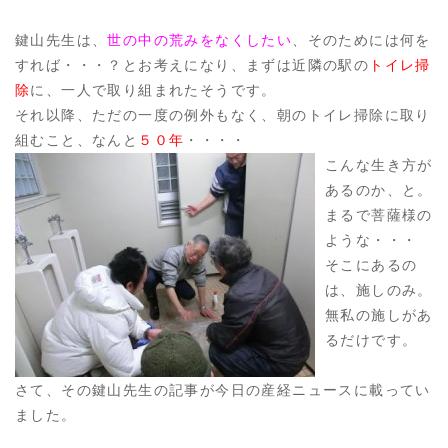
鍵山先生は、
世の中の荒みをなくしたい
、そのためには何を
すれば・・・？とお考えになり、まずは近隣の駅の
トイレ
掃
除
に、一人で取り組まれたそうです。
それ以降、ただの一度の例外もなく、朝のトイレ掃除に取り
組むこと、なんと
５０年
・・・・
こんな生き方が
あるのか、と。
まるで菩薩様の
ような・・・
そこにあるの
は、施しのみ。
無私の施しがあ
るだけです。
さて、その鍵山先生の記事が今日の産経ニュースに載ってい
ました。