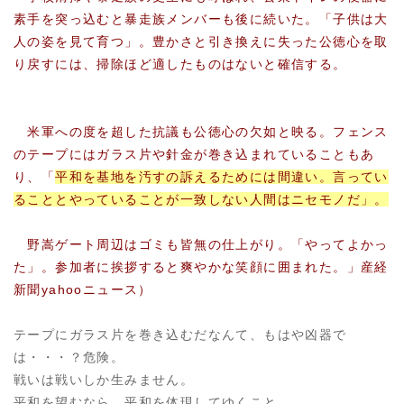
素手を突っ込むと暴走族メンバーも後に続いた。「子供は大
人の姿を見て育つ」。豊かさと引き換えに失った公徳心を取
り戻すには、掃除ほど適したものはないと確信する
。
米軍への度を超した抗議も公徳心の欠如と映る。フェンス
のテープにはガラス片や針金が巻き込まれていることもあ
り、「
平和を基地を汚すの訴えるためには間違い。言ってい
ることとやっていることが一致しない人間はニセモノだ」。
野嵩ゲート周辺はゴミも皆無の仕上がり。「やってよかっ
た」。参加者に挨拶すると爽やかな笑顔に囲まれた。」
産経
新聞yahooニュース）
テープにガラス片を巻き込むだなんて、もはや凶器で
は・・・？危険。
戦いは戦いしか生みません。
平和を望むなら、平和を体現してゆくこと。