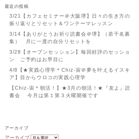
最近の投稿
3/21【カフェセミナー＠大阪堺】日々の生き方の
振り返りとリセット＆ワンテーマレッスン
3/14【ありがとうお祈り読書会＠堺】（若干名募
集） 月に一度の自分リセットを
3/28【オープンセッション】毎回好評のセッショ
ン ご予約はお早目に
4/8【★実践心理学＊Chiz-宙＠夢を叶えるイスキ
ア】目からウロコの実践心理学
【Chiz-宙＊朝活！】★3月の朝活！★『友よ』読
書会 今月は第１第３火曜開催です
アーカイブ
アーカイブ