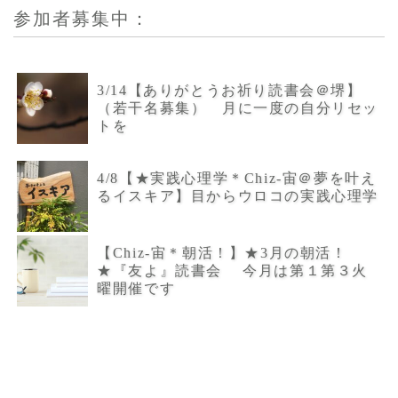
参加者募集中：
3/14【ありがとうお祈り読書会＠堺】
（若干名募集） 月に一度の自分リセッ
トを
4/8【★実践心理学＊Chiz-宙＠夢を叶え
るイスキア】目からウロコの実践心理学
【Chiz-宙＊朝活！】★3月の朝活！
★『友よ』読書会 今月は第１第３火
曜開催です