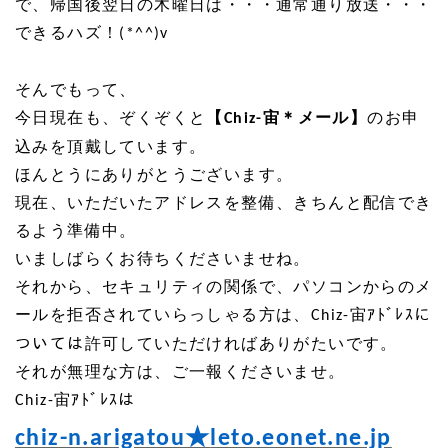
で、帰国後翌日の木曜日は・・・通常通り放送・・・
できるハズ！
(*^^)v
そんでもって、
今日現在も、ぞくぞくと
【
宙＊メール】
のお申
Chiz-
込みを頂戴しています。
ほんとうにありがとうございます。
現在、いただいたアドレスを整備、きちんと配信でき
るよう準備中。
いましばらくお待ちくださいませね。
それから、セキュリティの関係で、パソコンからのメ
ールを拒否されていらっしゃる方は、
宙ｱﾄﾞﾚｽに
Chiz-
ついては許可していただければありがたいです。
それが無理な方は、ご一報くださいませ。
宙ｱﾄﾞﾚｽは
Chiz-
★
chiz-n.arigatou
leto.eonet.ne.jp