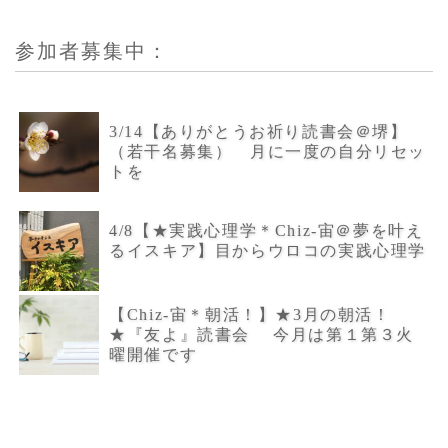
参加者募集中：
3/14【ありがとうお祈り読書会＠堺】
（若干名募集） 月に一度の自分リセッ
トを
4/8【★実践心理学＊Chiz-宙＠夢を叶え
るイスキア】目からウロコの実践心理学
【Chiz-宙＊朝活！】★3月の朝活！
★『友よ』読書会 今月は第１第３火
曜開催です