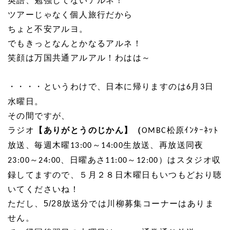
英語、勉強してないアルネ！
ツアーじゃなく個人旅行だから
ちょと不安アルヨ。
でもきっとなんとかなるアルネ！
笑顔は万国共通アルアル！わはは～
・・・・というわけで、日本に帰りますのは
月
日
6
3
水曜日。
その間ですが、
ラジオ
【ありがとうのじかん】（
松原ｲﾝﾀｰﾈｯﾄ
OMBC
放送、毎週木曜
～
生放送、再放送同夜
13:00
14:00
～
、日曜あさ
～
）はスタジオ収
23:00
24:00
11:00
12:00
録してますので、５月２８日木曜日もいつもどおり聴
いてくださいね！
ただし、5/28放送分では川柳募集コーナーはありま
せん。