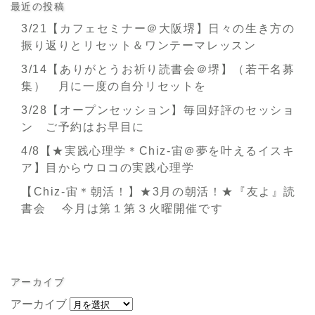
最近の投稿
3/21【カフェセミナー＠大阪堺】日々の生き方の
振り返りとリセット＆ワンテーマレッスン
3/14【ありがとうお祈り読書会＠堺】（若干名募
集） 月に一度の自分リセットを
3/28【オープンセッション】毎回好評のセッショ
ン ご予約はお早目に
4/8【★実践心理学＊Chiz-宙＠夢を叶えるイスキ
ア】目からウロコの実践心理学
【Chiz-宙＊朝活！】★3月の朝活！★『友よ』読
書会 今月は第１第３火曜開催です
アーカイブ
アーカイブ