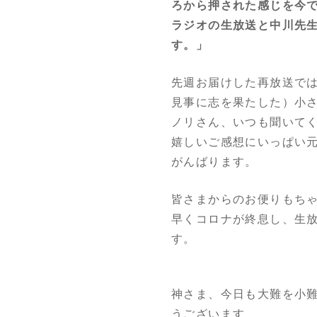
ろから押された感じを今
ラジオの生放送と中川先
す。」
先週お届けした再放送で
見事に志を果たした）小
ノリさん、いつも聞いて
嬉しいご感想にいっぱい
がんばります。
皆さまからのお便りもち
早くコロナが終息し、生
す。
神さま、今日も大難を小
うございます