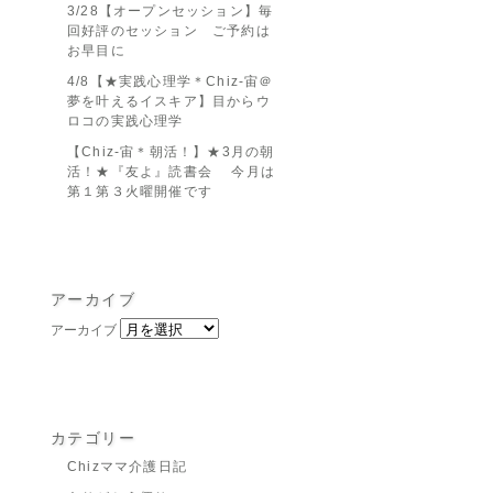
3/28【オープンセッション】毎
回好評のセッション ご予約は
お早目に
4/8【★実践心理学＊Chiz-宙＠
夢を叶えるイスキア】目からウ
ロコの実践心理学
【Chiz-宙＊朝活！】★3月の朝
活！★『友よ』読書会 今月は
第１第３火曜開催です
アーカイブ
アーカイブ
カテゴリー
Chizママ介護日記