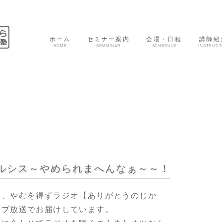
ホーム
セミナー案内
会場・日程
講師紹
HOME
SEMMINAR
SCHEDULE
INSTRUC
ルシス～やめられまへんなぁ～～！
は、やむを得ずラジオ【ありがとうのじか
イブ放送でお届けしています。