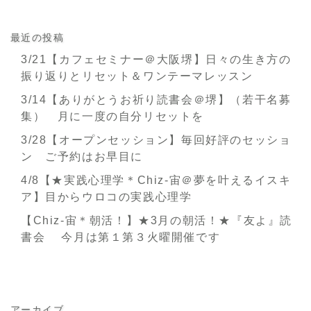
最近の投稿
3/21【カフェセミナー＠大阪堺】日々の生き方の
振り返りとリセット＆ワンテーマレッスン
3/14【ありがとうお祈り読書会＠堺】（若干名募
集） 月に一度の自分リセットを
3/28【オープンセッション】毎回好評のセッショ
ン ご予約はお早目に
4/8【★実践心理学＊Chiz-宙＠夢を叶えるイスキ
ア】目からウロコの実践心理学
【Chiz-宙＊朝活！】★3月の朝活！★『友よ』読
書会 今月は第１第３火曜開催です
アーカイブ