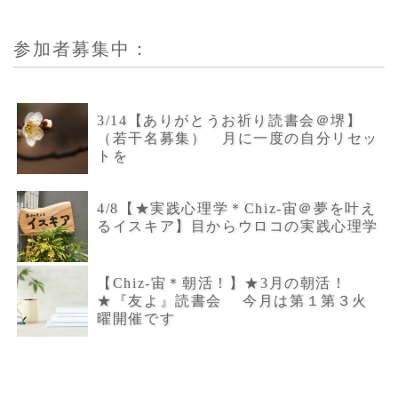
参加者募集中：
3/14【ありがとうお祈り読書会＠堺】
（若干名募集） 月に一度の自分リセッ
トを
4/8【★実践心理学＊Chiz-宙＠夢を叶え
るイスキア】目からウロコの実践心理学
【Chiz-宙＊朝活！】★3月の朝活！
★『友よ』読書会 今月は第１第３火
曜開催です