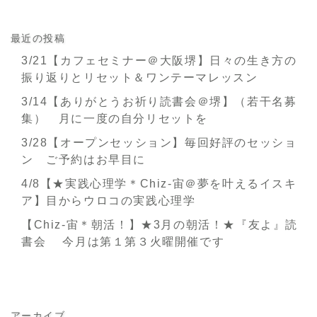
最近の投稿
3/21【カフェセミナー＠大阪堺】日々の生き方の
振り返りとリセット＆ワンテーマレッスン
3/14【ありがとうお祈り読書会＠堺】（若干名募
集） 月に一度の自分リセットを
3/28【オープンセッション】毎回好評のセッショ
ン ご予約はお早目に
4/8【★実践心理学＊Chiz-宙＠夢を叶えるイスキ
ア】目からウロコの実践心理学
【Chiz-宙＊朝活！】★3月の朝活！★『友よ』読
書会 今月は第１第３火曜開催です
アーカイブ