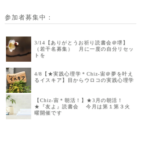
参加者募集中：
3/14【ありがとうお祈り読書会＠堺】
（若干名募集） 月に一度の自分リセッ
トを
4/8【★実践心理学＊Chiz-宙＠夢を叶え
るイスキア】目からウロコの実践心理学
【Chiz-宙＊朝活！】★3月の朝活！
★『友よ』読書会 今月は第１第３火
曜開催です