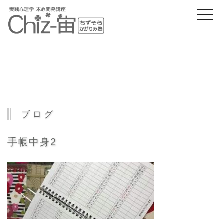
togg
navi
ブログ
手帳中身2