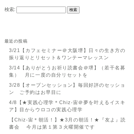
検索:
最近の投稿
3/21【カフェセミナー＠大阪堺】日々の生き方の
振り返りとリセット＆ワンテーマレッスン
3/14【ありがとうお祈り読書会＠堺】（若干名募
集） 月に一度の自分リセットを
3/28【オープンセッション】毎回好評のセッショ
ン ご予約はお早目に
4/8【★実践心理学＊Chiz-宙＠夢を叶えるイスキ
ア】目からウロコの実践心理学
【Chiz-宙＊朝活！】★3月の朝活！★『友よ』読
書会 今月は第１第３火曜開催です