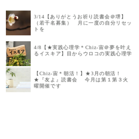
3/14【ありがとうお祈り読書会＠堺】
（若干名募集） 月に一度の自分リセッ
トを
4/8【★実践心理学＊Chiz-宙＠夢を叶え
るイスキア】目からウロコの実践心理学
【Chiz-宙＊朝活！】★3月の朝活！
★『友よ』読書会 今月は第１第３火
曜開催です