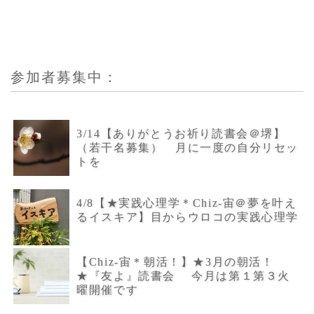
参加者募集中：
3/14【ありがとうお祈り読書会＠堺】
（若干名募集） 月に一度の自分リセッ
トを
4/8【★実践心理学＊Chiz-宙＠夢を叶え
るイスキア】目からウロコの実践心理学
【Chiz-宙＊朝活！】★3月の朝活！
★『友よ』読書会 今月は第１第３火
曜開催です