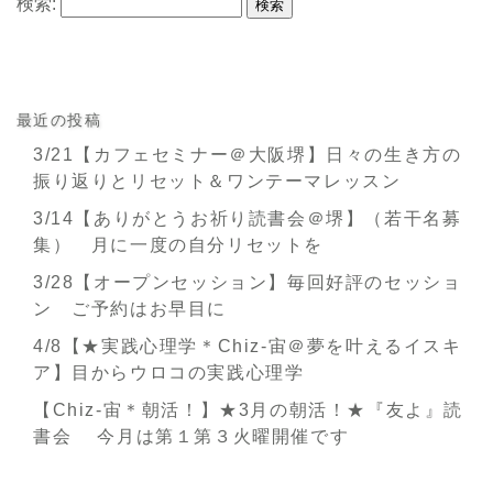
検索:
最近の投稿
3/21【カフェセミナー＠大阪堺】日々の生き方の
振り返りとリセット＆ワンテーマレッスン
3/14【ありがとうお祈り読書会＠堺】（若干名募
集） 月に一度の自分リセットを
3/28【オープンセッション】毎回好評のセッショ
ン ご予約はお早目に
4/8【★実践心理学＊Chiz-宙＠夢を叶えるイスキ
ア】目からウロコの実践心理学
【Chiz-宙＊朝活！】★3月の朝活！★『友よ』読
書会 今月は第１第３火曜開催です