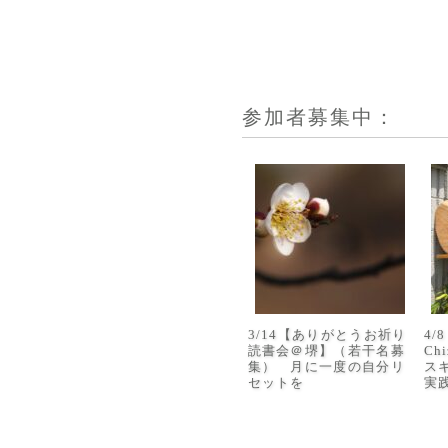
参加者募集中：
3/14【ありがとうお祈り
4
読書会＠堺】（若干名募
Ch
集） 月に一度の自分リ
ス
セットを
実