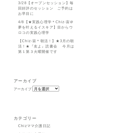
3/28【オープンセッション】毎
回好評のセッション ご予約は
お早目に
4/8【★実践心理学＊Chiz-宙＠
夢を叶えるイスキア】目からウ
ロコの実践心理学
【Chiz-宙＊朝活！】★3月の朝
活！★『友よ』読書会 今月は
第１第３火曜開催です
アーカイブ
アーカイブ
カテゴリー
Chizママ介護日記