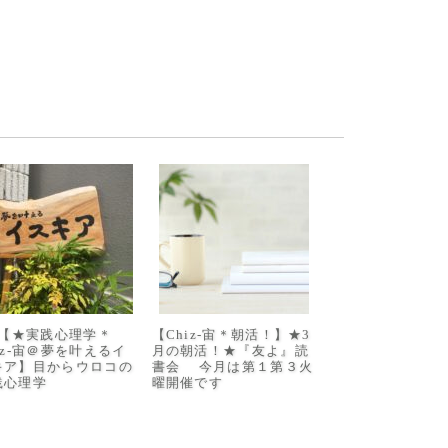
/8【★実践心理学＊
【Chiz-宙＊朝活！】★3
iz-宙＠夢を叶えるイ
月の朝活！★『友よ』読
キア】目からウロコの
書会 今月は第１第３火
践心理学
曜開催です