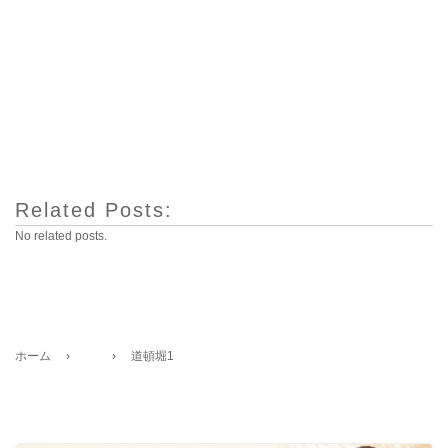
Related Posts:
No related posts.
ホーム
›
›
道頓堀1