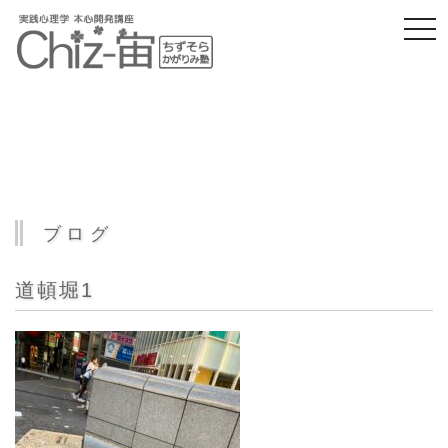
togg
navi
ブログ
道頓堀1