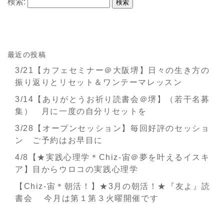
検索:
最近の投稿
3/21【カフェセミナー＠大阪堺】日々の生き方の
振り返りとリセット＆ワンテーマレッスン
3/14【ありがとうお祈り読書会＠堺】（若干名募
集） 月に一度の自分リセットを
3/28【オープンセッション】毎回好評のセッショ
ン ご予約はお早目に
4/8【★実践心理学＊Chiz-宙＠夢を叶えるイスキ
ア】目からウロコの実践心理学
【Chiz-宙＊朝活！】★3月の朝活！★『友よ』読
書会 今月は第１第３火曜開催です