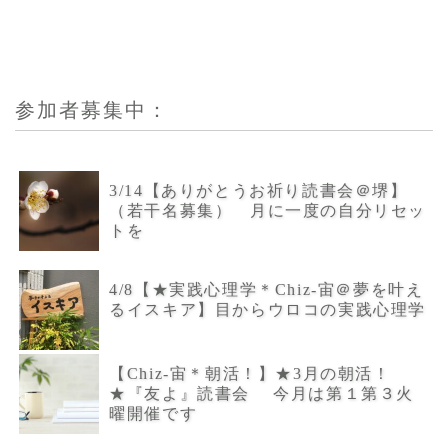
参加者募集中：
3/14【ありがとうお祈り読書会＠堺】
（若干名募集） 月に一度の自分リセッ
トを
4/8【★実践心理学＊Chiz-宙＠夢を叶え
るイスキア】目からウロコの実践心理学
【Chiz-宙＊朝活！】★3月の朝活！
★『友よ』読書会 今月は第１第３火
曜開催です