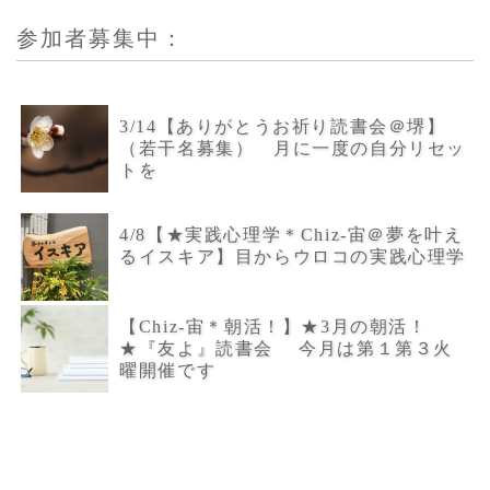
参加者募集中：
3/14【ありがとうお祈り読書会＠堺】
（若干名募集） 月に一度の自分リセッ
トを
4/8【★実践心理学＊Chiz-宙＠夢を叶え
るイスキア】目からウロコの実践心理学
【Chiz-宙＊朝活！】★3月の朝活！
★『友よ』読書会 今月は第１第３火
曜開催です