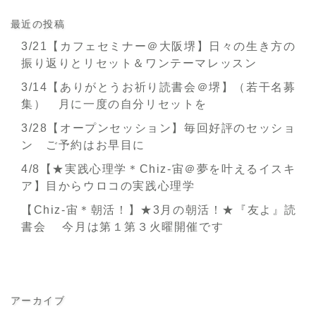
最近の投稿
3/21【カフェセミナー＠大阪堺】日々の生き方の
振り返りとリセット＆ワンテーマレッスン
3/14【ありがとうお祈り読書会＠堺】（若干名募
集） 月に一度の自分リセットを
3/28【オープンセッション】毎回好評のセッショ
ン ご予約はお早目に
4/8【★実践心理学＊Chiz-宙＠夢を叶えるイスキ
ア】目からウロコの実践心理学
【Chiz-宙＊朝活！】★3月の朝活！★『友よ』読
書会 今月は第１第３火曜開催です
アーカイブ