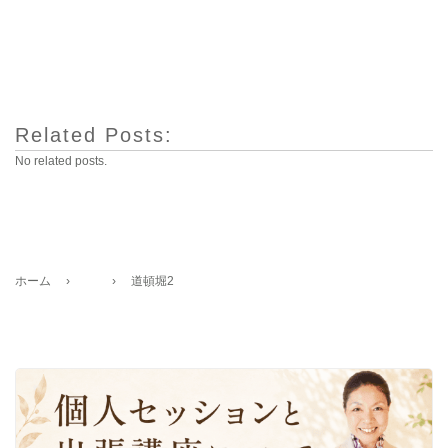
Related Posts:
No related posts.
ホーム
›
›
道頓堀2