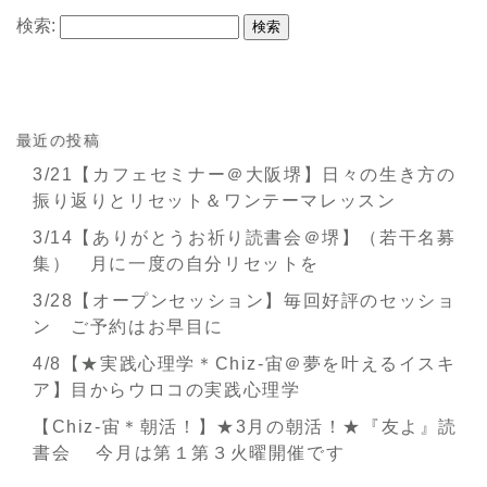
検索:
最近の投稿
3/21【カフェセミナー＠大阪堺】日々の生き方の
振り返りとリセット＆ワンテーマレッスン
3/14【ありがとうお祈り読書会＠堺】（若干名募
集） 月に一度の自分リセットを
3/28【オープンセッション】毎回好評のセッショ
ン ご予約はお早目に
4/8【★実践心理学＊Chiz-宙＠夢を叶えるイスキ
ア】目からウロコの実践心理学
【Chiz-宙＊朝活！】★3月の朝活！★『友よ』読
書会 今月は第１第３火曜開催です