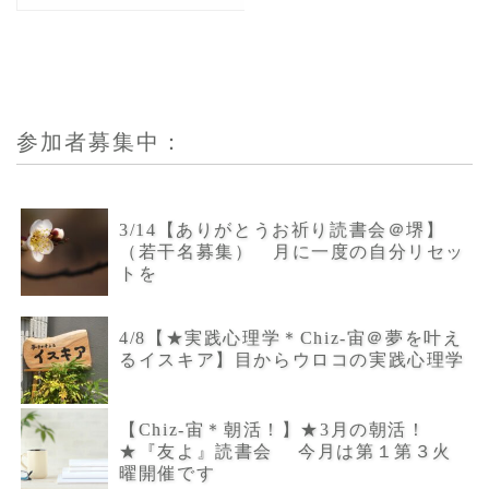
参加者募集中：
3/14【ありがとうお祈り読書会＠堺】
（若干名募集） 月に一度の自分リセッ
トを
4/8【★実践心理学＊Chiz-宙＠夢を叶え
るイスキア】目からウロコの実践心理学
【Chiz-宙＊朝活！】★3月の朝活！
★『友よ』読書会 今月は第１第３火
曜開催です