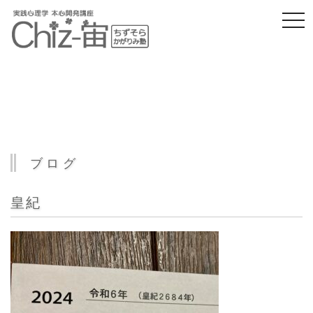
togg
navi
ブログ
皇紀