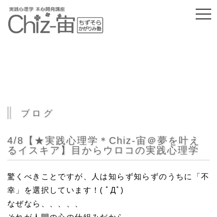
togg
navi
ブログ
4/8【★実践心理学＊Chiz-宙＠夢を叶え
るイスキア】目からウロコの実践心理学
驚くべきことですが、人は知らず知らずのうちに「不
幸」を選択しています！( ﾟДﾟ)
なぜなら、、、、、