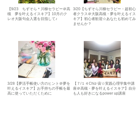
【9/23 ちずそら＊川柳セラピー＠高
3/20【ちずそら川柳セラピー・超初心
槻 夢を叶えるイスキア】10月のク
者クラス＠大阪高槻・夢を叶えるイス
レオ大阪句会入選を目指して♪
キア】初心者歓迎☆あなたも初めてみ
ませんか？
3/28【夢活手帳使い方のヒント＠夢を
【７/１４Chiz-宙☆実践心理学集中講
叶えるイスキア】お手持ちの手帳を最
座＠高槻・夢を叶えるイスキア】自分
高に使っていただくために
も人も好きになるpower up講座