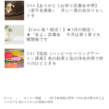
3/14【ありがとうお祈り読書会＠堺】
（若干名募集） 月に一度の自分リセッ
トを
【Chiz-宙＊朝活！】★3月の朝活！
★『友よ』読書会 今月は第１第３火
曜開催です
3/21【塩絵（ハッピーヒーリングアー
ト）講座】色の効果と塩の浄化作用で祈
りのひとときを
ホーム
›
セミナー情報
›
4/8【★実践心理学＊Chiz-宙＠夢を叶える
イスキア】目からウロコの実践心理学