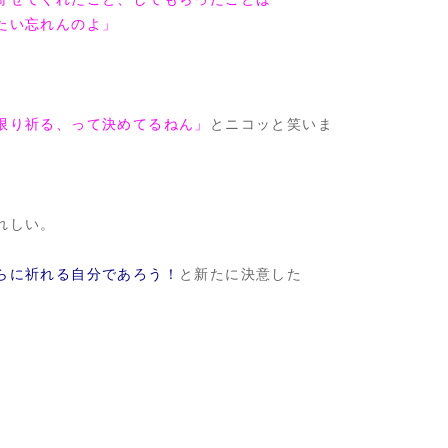
たい忘れんのよ」
限り祈る、って決めてるねん」
とニコッと笑いま
れしい。
らに祈れる自分であろう！
と新たに決意した