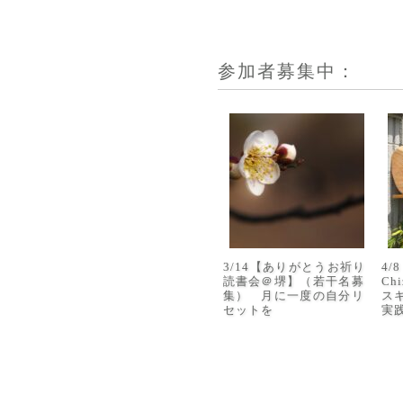
参加者募集中：
3/14【ありがとうお祈り
4
読書会＠堺】（若干名募
Ch
集） 月に一度の自分リ
ス
セットを
実