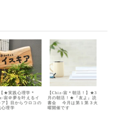
/8【★実践心理学＊
【Chiz-宙＊朝活！】★3
iz-宙＠夢を叶えるイ
月の朝活！★『友よ』読
キア】目からウロコの
書会 今月は第１第３火
践心理学
曜開催です