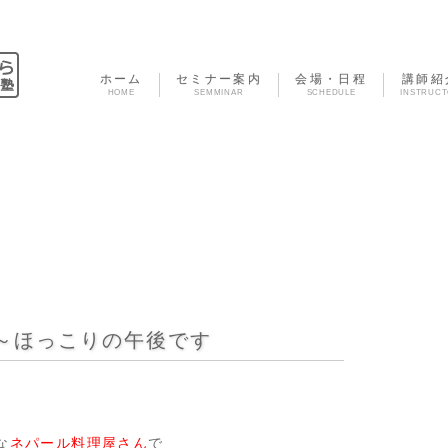
ホーム
セミナー案内
会場・日程
講師紹
HOME
SEMMINAR
SCHEDULE
INSTRUC
～ほっこりの午後です
な
ネパール料理屋さん
で