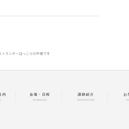
久々ランチ～ほっこりの午後です
案内
会場・日程
講師紹介
お
R
SCHEDULE
INSTRUCTOR
C