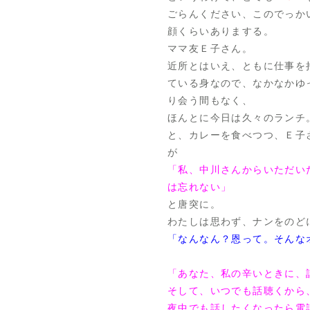
ごらんください、このでっか
顔くらいありまする。
ママ友Ｅ子さん。
近所とはいえ、ともに仕事を
ている身なので、なかなかゆ
り会う間もなく、
ほんとに今日は久々のランチ
と、カレーを食べつつ、Ｅ子
が
「私、中川さんからいただい
は忘れない」
と唐突に。
わたしは思わず、ナンをのどに
「なんなん？恩って。そんな
「あなた、私の辛いときに、
そして、いつでも話聴くから
夜中でも話したくなったら電