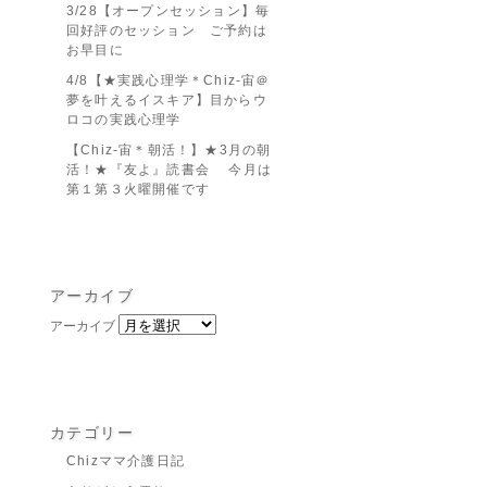
3/28【オープンセッション】毎
回好評のセッション ご予約は
お早目に
4/8【★実践心理学＊Chiz-宙＠
夢を叶えるイスキア】目からウ
ロコの実践心理学
【Chiz-宙＊朝活！】★3月の朝
活！★『友よ』読書会 今月は
第１第３火曜開催です
アーカイブ
アーカイブ
カテゴリー
Chizママ介護日記