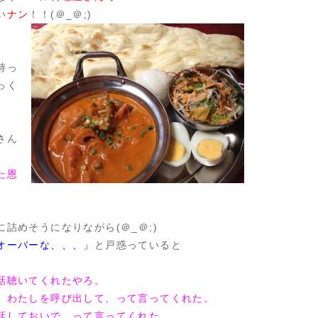
い
ナン
！！(＠_＠;)
持っ
っく
。
さん
た恩
詰めそうになりながら(＠_＠;)
オーバーな、、、」
と戸惑っていると
話聴いてくれたやろ。
、わたしを呼び出して、って言ってくれた。
話しておいで、って言ってくれた。