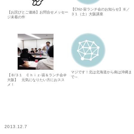
【Chiz-宙ランチ会のお知らせ】８／
【お詫びとご連絡】お問合せメッセー
３１（土）大阪講座
ジ未着の件
マジです！北は北海道から南は沖縄ま
【８/３１ Ｃｈｉｚ-宙＆ランチ会＠
で～
大阪】 元気になりたい方におスス
メ！
2013.12.7