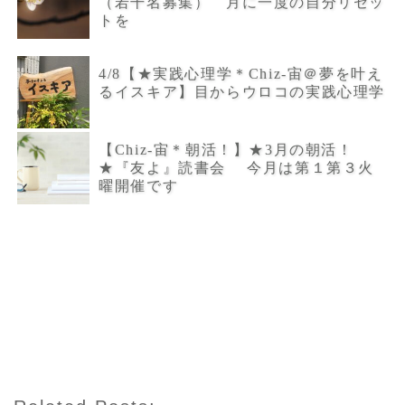
（若干名募集） 月に一度の自分リセッ
トを
4/8【★実践心理学＊Chiz-宙＠夢を叶え
るイスキア】目からウロコの実践心理学
【Chiz-宙＊朝活！】★3月の朝活！
★『友よ』読書会 今月は第１第３火
曜開催です