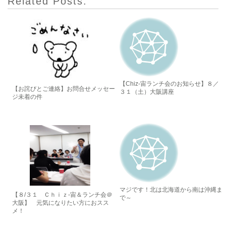
Related Posts:
【Chiz-宙ランチ会のお知らせ】８／
【お詫びとご連絡】お問合せメッセー
３１（土）大阪講座
ジ未着の件
マジです！北は北海道から南は沖縄ま
【８/３１ Ｃｈｉｚ-宙＆ランチ会＠
で～
大阪】 元気になりたい方におスス
メ！