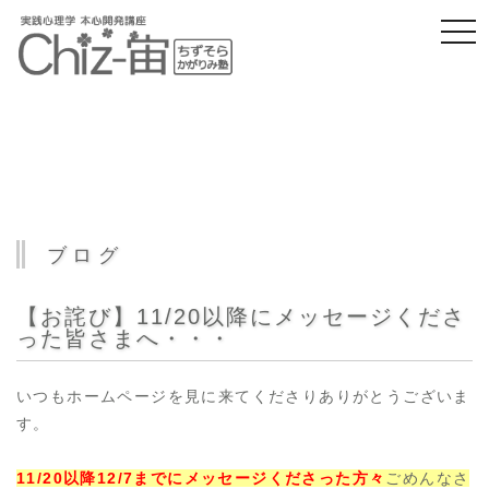
togg
navi
ブログ
【お詫び】11/20以降にメッセージくださ
った皆さまへ・・・
いつもホームページを見に来てくださりありがとうございま
す。
11/20以降12/7までにメッセージくださった方々
ごめんなさ