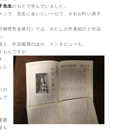
子先生
のもとで学んでいました。
ァンで、先生に会いたい一心で、それが叶い弟子
川柳研究会発行）では、わたしの作家紹介と作品
た。
載と、作品鑑賞のほか、インタビューも。
イもんですが、、、
す
んと
ジの
んで
連載
面も