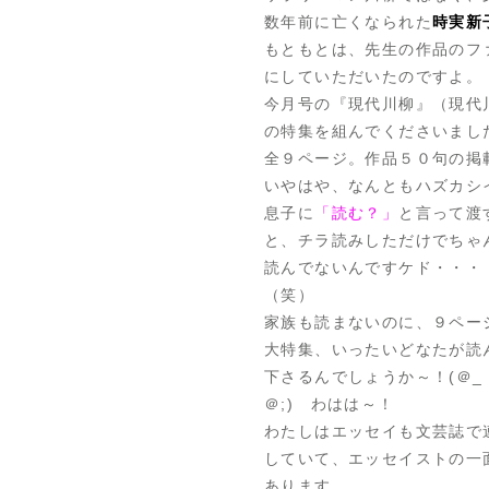
数年前に亡くなられた
時実新
もともとは、先生の作品のフ
にしていただいたのですよ。
今月号の『現代川柳』（現代
の特集を組んでくださいまし
全９ページ。作品５０句の掲
いやはや、なんともハズカシ
息子に
「読む？」
と言って渡
と、チラ読みしただけでちゃ
読んでないんですケド・・・
（笑）
家族も読まないのに、９ペー
大特集、いったいどなたが読
下さるんでしょうか～！(＠_
＠;) わはは～！
わたしはエッセイも文芸誌で
していて、エッセイストの一
あります。