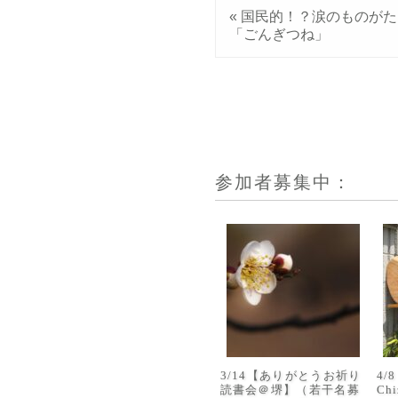
«
国民的！？涙のものがた
「ごんぎつね」
参加者募集中：
3/14【ありがとうお祈り
4
読書会＠堺】（若干名募
Ch