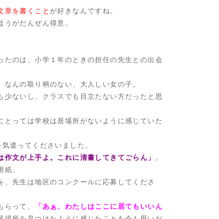
文章を書くこと
が好きなんですね。
ほうがだんぜん得意。
ったのは、小学１年のときの担任の先生との出会
、なんの取り柄のない、大人しい女の子。
も少ないし、クラスでも目立たない方だったと思
にとっては学校は居場所がないように感じていた
を気遣ってくださいました。
は作文が上手よ。これに清書してきてごらん」
。
用紙。
を、先生は地区のコンクールに応募してくださ
もらって、
「あぁ、わたしはここに居てもいいん
居場所を見つけたように感じたことを今も思いだ