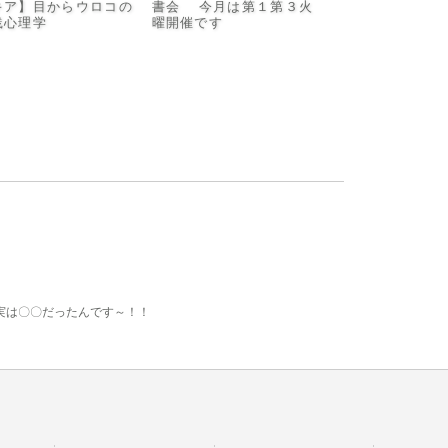
キア】目からウロコの
書会 今月は第１第３火
践心理学
曜開催です
実は〇〇だったんです～！！