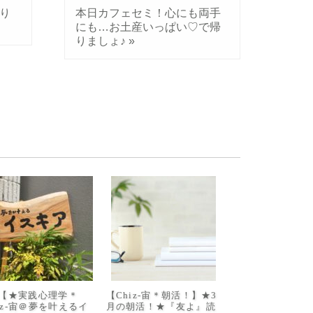
り
本日カフェセミ！心にも両手
にも…お土産いっぱい♡で帰
りましょ♪
»
/8【★実践心理学＊
【Chiz-宙＊朝活！】★3
iz-宙＠夢を叶えるイ
月の朝活！★『友よ』読