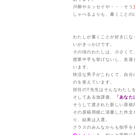
川柳やエッセイや・・・そう
しゃべるよりも、書くことの
わたしが書くことが好きにな
いがきっかけです。
その頃のわたしは、小さくて
授業中手も挙げないし、友達
います。
快活な男子がこわくて、自分
のを覚えています。
担任のT先生はそんなわたし
そしてある放課後、
「あなた
そうして渡された新しい原稿
その原稿用紙に清書した作文
り、結果は入選。
クラスのみんなからも拍手を
や・・・」
と、やっと学校に