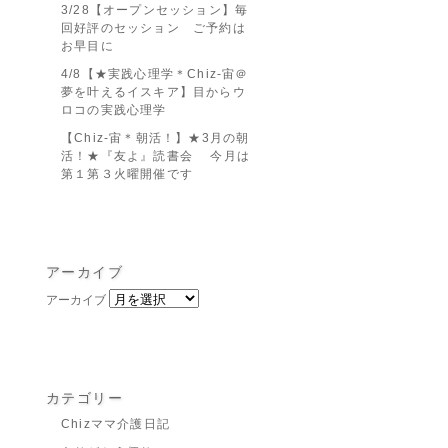
3/28【オープンセッション】毎
回好評のセッション ご予約は
お早目に
4/8【★実践心理学＊Chiz-宙＠
夢を叶えるイスキア】目からウ
ロコの実践心理学
【Chiz-宙＊朝活！】★3月の朝
活！★『友よ』読書会 今月は
第１第３火曜開催です
アーカイブ
アーカイブ
カテゴリー
Chizママ介護日記