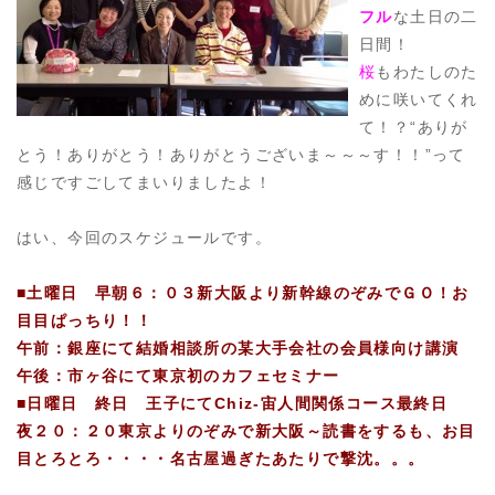
フル
な土日の二
日間！
桜
もわたしのた
めに咲いてくれ
て！？“ありが
とう！ありがとう！ありがとうございま～～～す！！”って
感じですごしてまいりましたよ！
はい、今回のスケジュールです。
■土曜日 早朝６：０３新大阪より新幹線のぞみでＧＯ！お
目目ぱっちり！！
午前：銀座にて結婚相談所の某大手会社の会員様向け講演
午後：市ヶ谷にて東京初のカフェセミナー
■日曜日 終日 王子にてChiz-宙人間関係コース最終日
夜２０：２０東京よりのぞみで新大阪～読書をするも、お目
目とろとろ・・・・名古屋過ぎたあたりで撃沈。。。