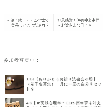
«
鏡よ鏡・・・この世で
神恩感謝！伊勢神宮参拝
一番美しいのはだぁれ？
～お陰さまな日々
»
参加者募集中：
3/14【ありがとうお祈り読書会＠堺】
（若干名募集） 月に一度の自分リセッ
トを
4/8【★実践心理学＊Chiz-宙＠夢を叶え