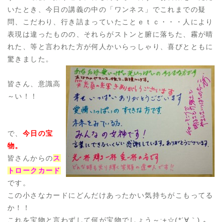
いたとき、今日の講義の中の「ワンネス」でこれまでの疑
問、こだわり、行き詰まっていたことｅｔｃ・・・人により
表現は違ったものの、それらがストンと腑に落ちた、霧が晴
れた、等と言われた方が何人かいらっしゃり、喜びとともに
驚きました。
皆さん、意識高
～い！！
で、
今日の宝
物。
皆さんからの
ス
トロークカード
です。
この小さなカードにどんだけあったかい気持ちがこもってる
か！！
これを宝物と言わずして何が宝物でしょう～:+☆(*´∀｀).｡