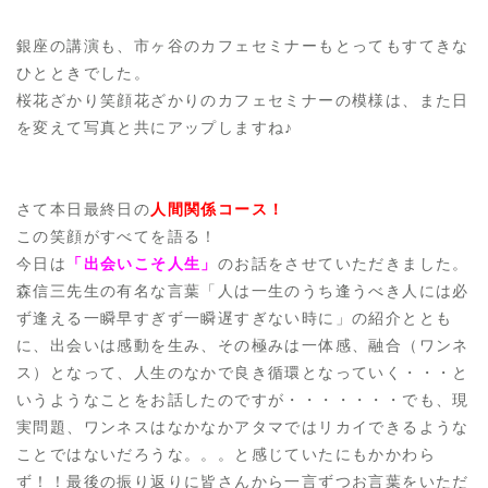
銀座の講演も、市ヶ谷のカフェセミナーもとってもすてきな
ひとときでした。
桜花ざかり笑顔花ざかりのカフェセミナーの模様は、また日
を変えて写真と共にアップしますね♪
さて本日最終日の
人間関係コース！
この笑顔がすべてを語る！
今日は
「出会いこそ人生」
のお話をさせていただきました。
森信三先生の有名な言葉「人は一生のうち逢うべき人には必
ず逢える一瞬早すぎず一瞬遅すぎない時に」の紹介ととも
に、出会いは感動を生み、その極みは一体感、融合（ワンネ
ス）となって、人生のなかで良き循環となっていく・・・と
いうようなことをお話したのですが・・・・・・・でも、現
実問題、ワンネスはなかなかアタマではリカイできるような
ことではないだろうな。。。と感じていたにもかかわら
ず！！最後の振り返りに皆さんから一言ずつお言葉をいただ