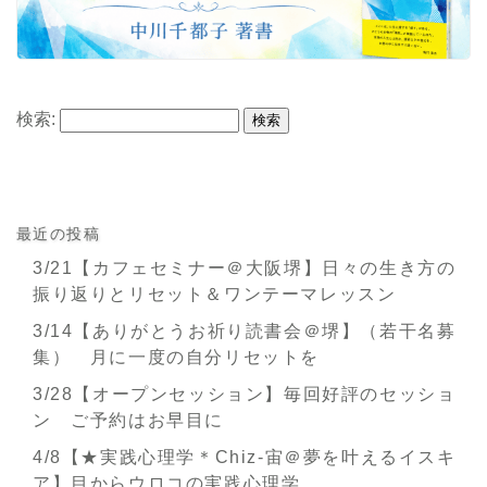
検索:
最近の投稿
3/21【カフェセミナー＠大阪堺】日々の生き方の
振り返りとリセット＆ワンテーマレッスン
3/14【ありがとうお祈り読書会＠堺】（若干名募
集） 月に一度の自分リセットを
3/28【オープンセッション】毎回好評のセッショ
ン ご予約はお早目に
4/8【★実践心理学＊Chiz-宙＠夢を叶えるイスキ
ア】目からウロコの実践心理学