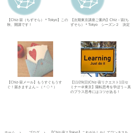
【Chiz-宙（ちずそら）＊Tokyo】この
【次期東京講座ご案内】Chiz－宙(ち
秋、開講です！
ずそら）＊Tokyo シーズン２ 決定
【Chiz-宙メール】もうすぐもうす
【11/29(日)Chiz-宙リクエスト1日セ
ぐ！届きますよん～（＾◇＾）
ミナー＠東京】陽転思考を学ぼう～真
のプラス思考にはコツがある！
ホーム
›
ブログ
›
【Chiz-宙＊Tokyo】これがもしかしてワンネスち