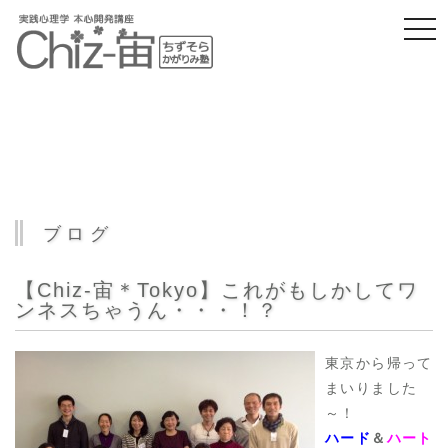
togg
navi
ブログ
【Chiz-宙＊Tokyo】これがもしかしてワ
ンネスちゃうん・・・！？
東京から帰って
まいりました
～！
ハード
＆
ハート