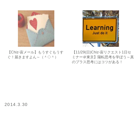
【Chiz-宙メール】もうすぐもうす
【11/29(日)Chiz-宙リクエスト1日セ
ぐ！届きますよん～（＾◇＾）
ミナー＠東京】陽転思考を学ぼう～真
のプラス思考にはコツがある！
2014.3.30