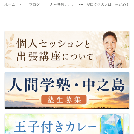
ホーム
›
ブログ
›
ん～共感。。。「●●」が口ぐせの人は一生だめ！