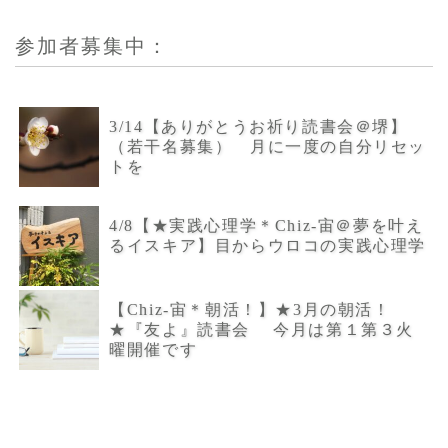
参加者募集中：
3/14【ありがとうお祈り読書会＠堺】
（若干名募集） 月に一度の自分リセッ
トを
4/8【★実践心理学＊Chiz-宙＠夢を叶え
るイスキア】目からウロコの実践心理学
【Chiz-宙＊朝活！】★3月の朝活！
★『友よ』読書会 今月は第１第３火
曜開催です