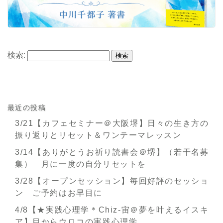
検索:
最近の投稿
3/21【カフェセミナー＠大阪堺】日々の生き方の
振り返りとリセット＆ワンテーマレッスン
3/14【ありがとうお祈り読書会＠堺】（若干名募
集） 月に一度の自分リセットを
3/28【オープンセッション】毎回好評のセッショ
ン ご予約はお早目に
4/8【★実践心理学＊Chiz-宙＠夢を叶えるイスキ
ア】目からウロコの実践心理学