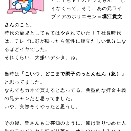
どこでもドアのドラえもん･･･じ
ゃなくって、そう、あの元ライ
ブドアのホリエモン＝
堀江貴文
さん
のこと。
時代の寵児としてもてはやされていたＩＴ社長時代
は、テレビに顔が映ったら無性に腹立たしい気分にな
るほどイヤでした。
それくらい、大嫌いデシタ、ね。
当時は
「こいつ、どこまで調子のっとんねん（怒）」
と思ってました。
なんでもカネで買えると思ってる、典型的な拝金主義
の兄チャンだと思ってました。
いや、実際そうやったと思うし。
その後、皆さんもご存知のように、彼は登りつめた人