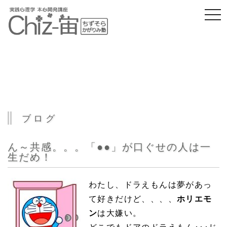
togg
navi
ブログ
ん～共感。。。「●●」が口ぐせの人は一
生だめ！
わたし、ドラえもんは夢があっ
て好きだけど、、、、
ホリエモ
ン
は大嫌い。