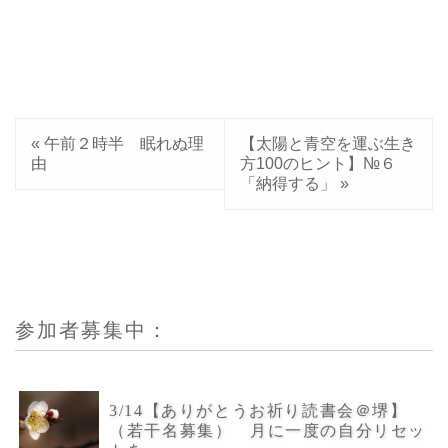
«
午前２時半 眠れぬ理
【太陽と青空を運ぶ生き
由
方100のヒント】№６
「納得する」
»
参加者募集中：
3/14【ありがとうお祈り読書会＠堺】
（若干名募集） 月に一度の自分リセッ