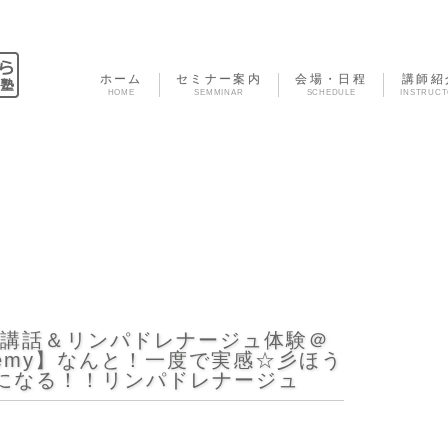
ホーム
セミナー案内
会場・日程
講師紹
HOME
SEMMINAR
SCHEDULE
INSTRUC
の講話＆リンパドレナージュ体験＠
ademy】なんと！一度で実感☆彡ほう
になる！！リンパドレナージュ