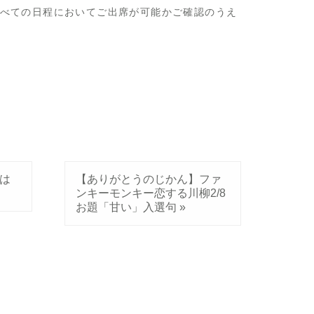
すべての日程においてご出席が可能かご確認のうえ
は
【ありがとうのじかん】ファ
！
ンキーモンキー恋する川柳2/8
お題「甘い」入選句
»