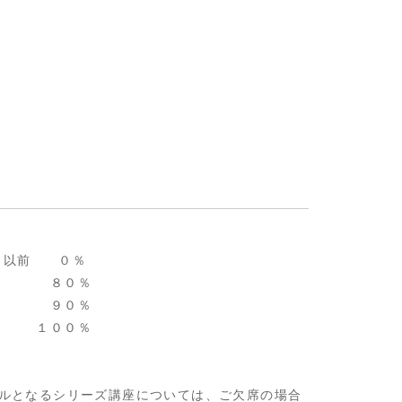
より以前 ０％
８０％
９０％
００％
ールとなるシリーズ講座については、ご欠席の場合