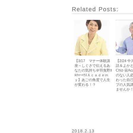
Related Posts:
【3/17 マナー体験講
【2/24 
座～しぐさで伝えるあ
話＆よか
なたの気持ち＠羽曳野ｶ
Chiz-宙A
ﾙﾁｬｰﾊｳｽＡｃａｄｅｍ
のない人
ｙ】あごの角度で人生
わった自
が変わる！？
プの人気
ませんか
2018.2.13