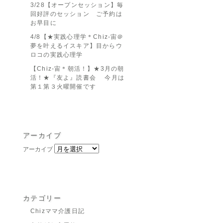
3/28【オープンセッション】毎
回好評のセッション ご予約は
お早目に
4/8【★実践心理学＊Chiz-宙＠
夢を叶えるイスキア】目からウ
ロコの実践心理学
【Chiz-宙＊朝活！】★3月の朝
活！★『友よ』読書会 今月は
第１第３火曜開催です
アーカイブ
アーカイブ
カテゴリー
Chizママ介護日記