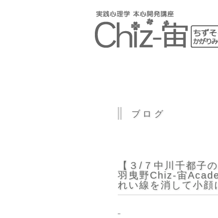
ブログ
【３/７中川千都子
羽曳野Chiz-宙Ac
れい線を消して小顔