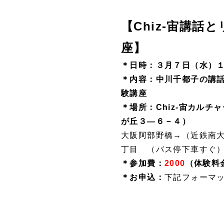
【Chiz-宙講
座】
＊日時：３月７日（水）
＊内容：中川千都子の講
験講座
＊場所：Chiz-宙カルチ
が丘３―６－４）
大阪阿部野橋→（近鉄南
丁目 （バス停下車すぐ
＊参加費：
2000
（体験料
＊お申込：
下記フォーマ