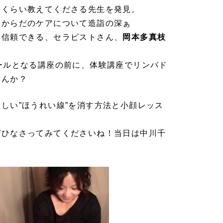
るくらい教えてくださる先生を発見。
やからだのケアについて造詣の深ぁ
ら信頼できる、セラピストさん、
岡本多真枝
ールとなる講座の前に、体験講座でリンパド
せんか？
しい”ほうれい線”を消す方法と小顔レッス
。
ぜひなさってみてくださいね！
当日は中川千