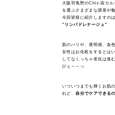
大阪羽曳野のChiz-宙カ
を運ぶさまざまな講座や
今回皆様に紹介しますの
”リンパドレナージュ”
肌のハリや、透明感、血
女性はお化粧をするとは
してなくっちゃ老化は進
ひぇ～～っ
いついつまでも輝くお肌
れど、
自分でケアできる