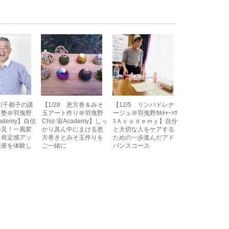
中川千都子の講
【1/28 恵方巻＆みそ
【12/5 リンパドレナ
と塾＠羽曳野
玉アート作り＠羽曳野
ージュ＠羽曳野ｶﾙﾁｬｰﾊｳ
cademy】自信
Chiz-宙Academy】しっ
ｽＡｃａｄｅｍｙ】自分
必見！一風変
かり真ん中にまける恵
と大切な人をケアする
己肯定感アッ
方巻きとみそ玉作りを
ための一歩進んだアド
講座を体験し
ご一緒に
バンスコース
！