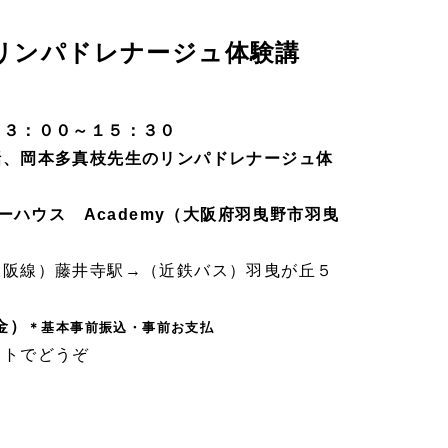
話とリンパドレナージュ体験講
１３：００～１５：３０
話、岡本多真枝先生のリンパドレナージュ体
ャーハウス Academy（大阪府羽曳野市羽曳
大阪線）藤井寺駅→（近鉄バス）羽曳が丘５
）
金）
＊基本事前振込・事前お支払
ットでどうぞ