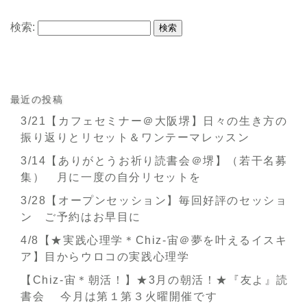
検索:
最近の投稿
3/21【カフェセミナー＠大阪堺】日々の生き方の
振り返りとリセット＆ワンテーマレッスン
3/14【ありがとうお祈り読書会＠堺】（若干名募
集） 月に一度の自分リセットを
3/28【オープンセッション】毎回好評のセッショ
ン ご予約はお早目に
4/8【★実践心理学＊Chiz-宙＠夢を叶えるイスキ
ア】目からウロコの実践心理学
【Chiz-宙＊朝活！】★3月の朝活！★『友よ』読
書会 今月は第１第３火曜開催です