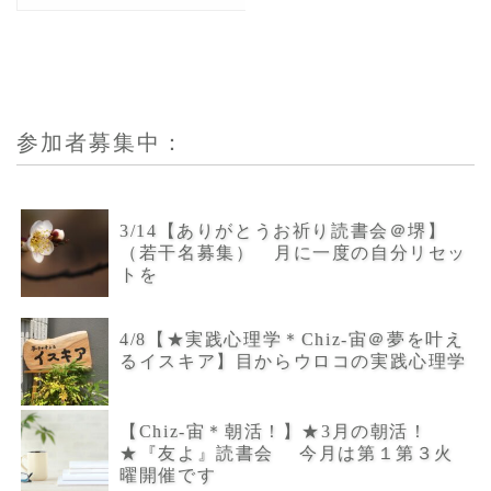
参加者募集中：
3/14【ありがとうお祈り読書会＠堺】
（若干名募集） 月に一度の自分リセッ
トを
4/8【★実践心理学＊Chiz-宙＠夢を叶え
るイスキア】目からウロコの実践心理学
【Chiz-宙＊朝活！】★3月の朝活！
★『友よ』読書会 今月は第１第３火
曜開催です