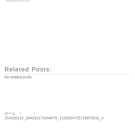
Related Posts:
No related posts.
ホーム
›
›
154320114_284032173244079_1163554715718975032_n