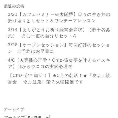
最近の投稿
3/21【カフェセミナー＠大阪堺】日々の生き方の
振り返りとリセット＆ワンテーマレッスン
3/14【ありがとうお祈り読書会＠堺】（若干名募
集） 月に一度の自分リセットを
3/28【オープンセッション】毎回好評のセッショ
ン ご予約はお早目に
4/8【★実践心理学＊Chiz-宙＠夢を叶えるイスキ
ア】目からウロコの実践心理学
【Chiz-宙＊朝活！】★3月の朝活！★『友よ』読
書会 今月は第１第３火曜開催です
アーカイブ
アーカイブ