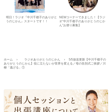
明日！ラジオ『中川千都子のありがと
NEWコーナーできました！【ラジ
うのじかん』スタートです！！
オ“中川千都子のありがとうのじか
ん”お便り募集】
ホーム
›
ラジオありがとうのじかん
›
5/5放送更新【中川千都子の
ありがとうのじかん】役に立たないが世界を変える／母の告別式ご挨拶／川
柳「逃げる」①