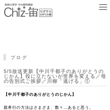
togg
navi
ブログ
5/5放送更新【中川千都子のありがとうの
じかん】役に立たないが世界を変える／母
の告別式ご挨拶／川柳「逃げる」①
【中川千都子のありがとうのじかん】
親孝行の方法はさまざま、数々…あると思う。