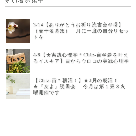
参加者募集中：
3/14【ありがとうお祈り読書会＠堺】
（若干名募集） 月に一度の自分リセッ
トを
4/8【★実践心理学＊Chiz-宙＠夢を叶え
るイスキア】目からウロコの実践心理学
【Chiz-宙＊朝活！】★3月の朝活！
★『友よ』読書会 今月は第１第３火
曜開催です