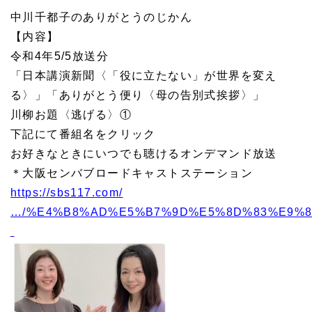
中川千都子のありがとうのじかん
【内容】
令和4年5/5放送分
「日本講演新聞〈「役に立たない」が世界を変え
る〉」「ありがとう便り〈母の告別式挨拶〉」
川柳お題〈逃げる〉①
下記にて番組名をクリック
お好きなときにいつでも聴けるオンデマンド放送
＊大阪センバブロードキャストステーション
https://sbs117.com/
…/%E4%B8%AD%E5%B7%9D%E5%8D%83%E9%8