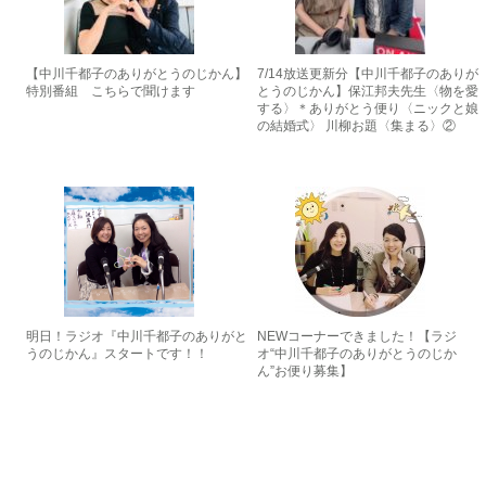
【中川千都子のありがとうのじかん】
7/14放送更新分【中川千都子のありが
特別番組 こちらで聞けます
とうのじかん】保江邦夫先生〈物を愛
する〉＊ありがとう便り〈ニックと娘
の結婚式〉 川柳お題〈集まる〉②
明日！ラジオ『中川千都子のありがと
NEWコーナーできました！【ラジ
うのじかん』スタートです！！
オ“中川千都子のありがとうのじか
ん”お便り募集】