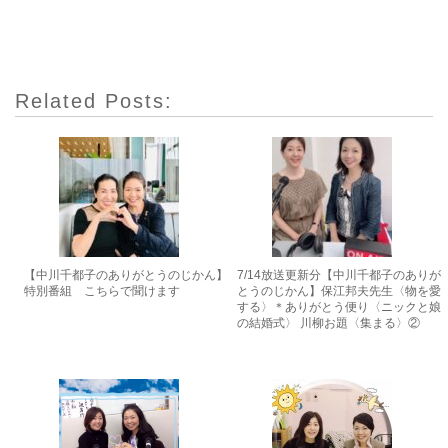
Related Posts:
【中川千都子のありがとうのじかん】
7/14放送更新分【中川千都子のありが
特別番組 こちらで聞けます
とうのじかん】保江邦夫先生〈物を愛
する〉＊ありがとう便り〈ニックと娘
の結婚式〉 川柳お題〈集まる〉②