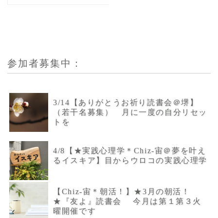
参加者募集中：
3/14【ありがとうお祈り読書会＠堺】
（若干名募集） 月に一度の自分リセッ
トを
4/8【★実践心理学＊Chiz-宙＠夢を叶え
るイスキア】目からウロコの実践心理学
【Chiz-宙＊朝活！】★3月の朝活！
★『友よ』読書会 今月は第１第３火
曜開催です