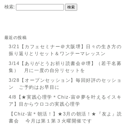
検索:
最近の投稿
3/21【カフェセミナー＠大阪堺】日々の生き方の
振り返りとリセット＆ワンテーマレッスン
3/14【ありがとうお祈り読書会＠堺】（若干名募
集） 月に一度の自分リセットを
3/28【オープンセッション】毎回好評のセッショ
ン ご予約はお早目に
4/8【★実践心理学＊Chiz-宙＠夢を叶えるイスキ
ア】目からウロコの実践心理学
【Chiz-宙＊朝活！】★3月の朝活！★『友よ』読
書会 今月は第１第３火曜開催です