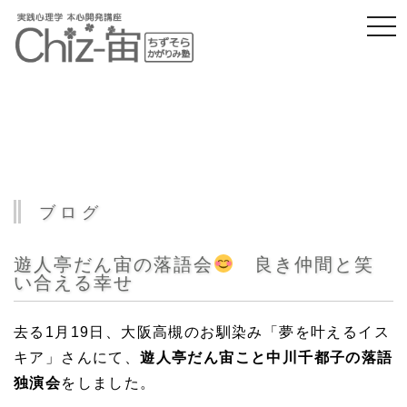
togg
navi
ブログ
遊人亭だん宙の落語会
良き仲間と笑
い合える幸せ
去る1月19日、大阪高槻のお馴染み「夢を叶えるイス
キア」さんにて、
遊人亭だん宙こと中川千都子の落語
独演会
をしました。