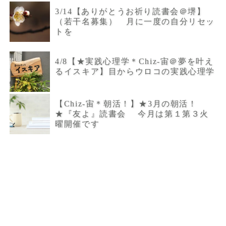
3/14【ありがとうお祈り読書会＠堺】
（若干名募集） 月に一度の自分リセッ
トを
4/8【★実践心理学＊Chiz-宙＠夢を叶え
るイスキア】目からウロコの実践心理学
【Chiz-宙＊朝活！】★3月の朝活！
★『友よ』読書会 今月は第１第３火
曜開催です