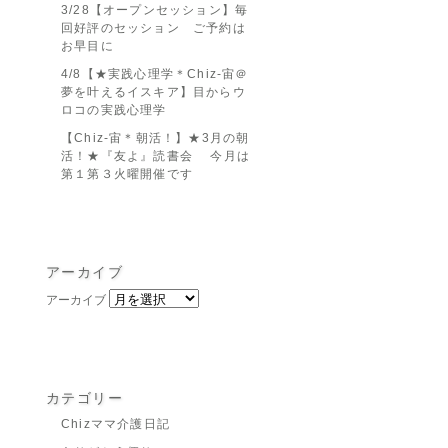
3/28【オープンセッション】毎
回好評のセッション ご予約は
お早目に
4/8【★実践心理学＊Chiz-宙＠
夢を叶えるイスキア】目からウ
ロコの実践心理学
【Chiz-宙＊朝活！】★3月の朝
活！★『友よ』読書会 今月は
第１第３火曜開催です
アーカイブ
アーカイブ
カテゴリー
Chizママ介護日記