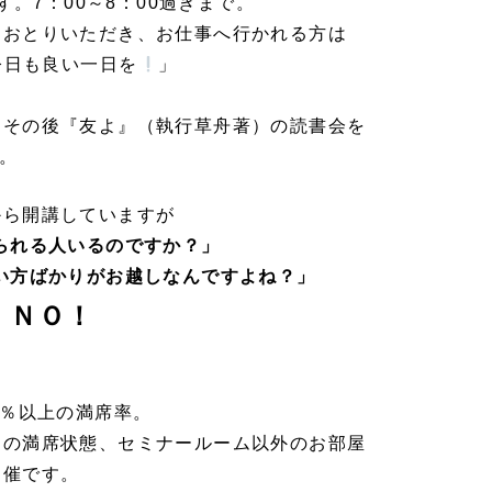
す。7：00～8：00過ぎまで。
をおとりいただき、お仕事へ行かれる方は
今日も良い一日を
」
、その後『友よ』（執行草舟著）の読書会を
す。
から開講していますが
られる人いるのですか？」
い方ばかりがお越しなんですよね？」
！ＮＯ！
0％以上の満席率。
ての満席状態、セミナールーム以外のお部屋
開催です。