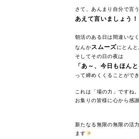
さて、あんまり自分で言
あえて言いましょう！
朝活のある日は間違いな
スムーズ
なんか
にとんと
そしてその日の夜は
「あ～、今日もほんと
って締めくくることがで
これは「場の力」ですね
お集りの皆様に心から感
新たなる無限の無限の活
ます