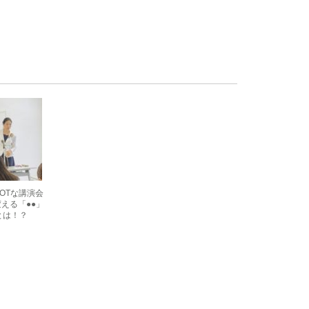
OTな講演会
える「●●」
とは！？