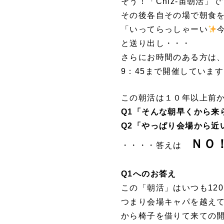
そう！「Chiz-宙朝活」で
その後各自その場で朝食
「いってらっしゃーい
と送り出し・・・
さらにお時間のある方は
9：45まで開催していま
この朝活は１０年以上前
Q1「そんな朝早くから来
Q2「やっぱり会場から近
ＮＯ
・・・・答えは
Q1へのお答え
この「朝活」はいつも12
つまり会場キャパを越え
から椅子を借りて来ての