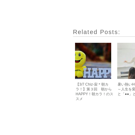
Related Posts:
【3/7 Chiz-宙＊朝カ
暑い熱いH
ラ！】第３回 朝から
～人生を変
HAPPY！朝カラ！のス
と「●●」
スメ