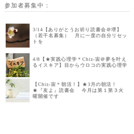
参加者募集中：
3/14【ありがとうお祈り読書会＠堺】
（若干名募集） 月に一度の自分リセッ
トを
4/8【★実践心理学＊Chiz-宙＠夢を叶え
るイスキア】目からウロコの実践心理学
【Chiz-宙＊朝活！】★3月の朝活！
★『友よ』読書会 今月は第１第３火
曜開催です