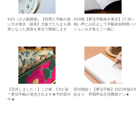
4/23（少人数開催）【時間と手帳の使
4/19夜【夢活手帳術＠東京】17:30～
い方＠東京・銀座】大阪でたちまち満
熱い声にお応えして手帳術短時間バー
席となった講座を東京で開催します
ジョン＆夕食もご一緒に
【完売しました！】この春、Chiz-宙
受付開始！【夢活手帳】2022年版4月
＊夢活手帳が発売されます★予約受付
始まり 早期申込分消費税ナシ★
中★