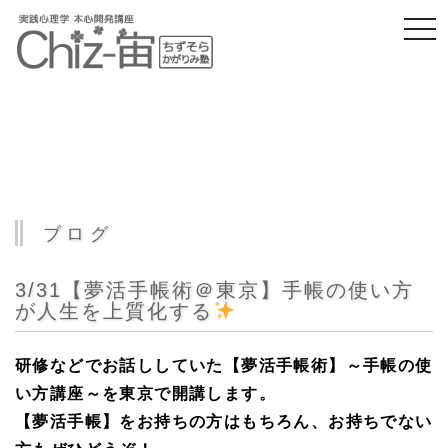
togg
navi
ブログ
3/31【夢活手帳術＠東京】手帳の使い方
が人生を上質化する
研修などでお話ししていた【夢活手帳術】～手帳の使
い方講座～を東京で開講します。
【夢活手帳】をお持ちの方はもちろん、お持ちでない