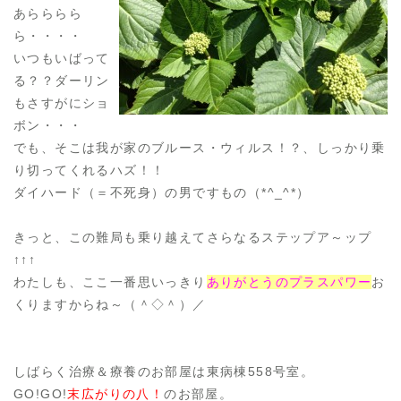
あらららら
ら・・・・
いつもいばって
る？？ダーリン
もさすがにショ
ボン・・・
でも、そこは我が家のブルース・ウィルス！？、しっかり乗
り切ってくれるハズ！！
ダイハード（＝不死身）の男ですもの（*^_^*）
きっと、この難局も乗り越えてさらなるステップア～ップ
↑↑↑
わたしも、ここ一番思いっきり
ありがとうの
プラスパワー
お
くりますからね～（＾◇＾）／
しばらく治療＆療養のお部屋は東病棟558号室。
GO!GO!
末広がりの八！
のお部屋。