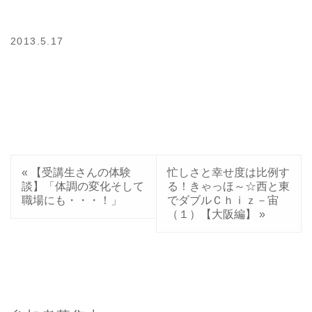
2013.5.17
«
【受講生さんの体験
忙しさと幸せ度は比例す
談】「体調の変化そして
る！きゃっほ～☆西と東
職場にも・・・！」
でダブルＣｈｉｚ－宙
（１）【大阪編】
»