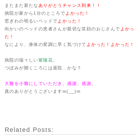
またまた新たな
ありがとうチャンス到来！！
病院が家から1分のところで
よかった！
窓ぎわの明るいベッドで
よかった！
向かいのベッドの患者さんが親切な笑顔のおじさんで
よかっ
た！
なにより、身体の変調に早く気づけて
よかった！よかった！
病院の瑞々しい
紫陽花。
つぼみが開くころには退院…かな？
大難を小難にしていただき、感謝、感謝。
真のありがとうございますm(__)m
Related Posts: