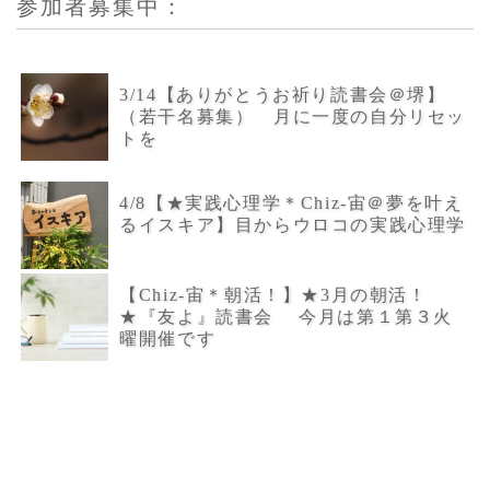
参加者募集中：
3/14【ありがとうお祈り読書会＠堺】
（若干名募集） 月に一度の自分リセッ
トを
4/8【★実践心理学＊Chiz-宙＠夢を叶え
るイスキア】目からウロコの実践心理学
【Chiz-宙＊朝活！】★3月の朝活！
★『友よ』読書会 今月は第１第３火
曜開催です