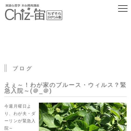
togg
navi
ブログ
えぇ～！わが家のブルース・ウィルス？緊
急入院～(＠_＠)
今週月曜日よ
り、わが夫・ダ
ーリンが緊急入
院～