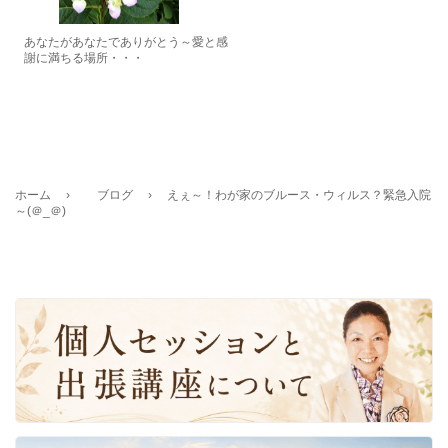
あなたがあなたでありがとう～愛と感
謝に満ちる場所・・・
ホーム
›
ブログ
›
えぇ～！わが家のブルース・ウィルス？緊急入院
～(＠_＠)