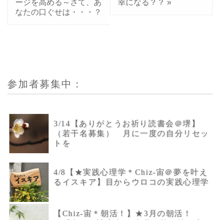
ージを高める～さて、あ
幸になる？？
»
なたの口ぐせは・・・？
参加者募集中：
3/14【ありがとうお祈り読書会＠堺】
（若干名募集） 月に一度の自分リセッ
トを
4/8【★実践心理学＊Chiz-宙＠夢を叶え
るイスキア】目からウロコの実践心理学
【Chiz-宙＊朝活！】★3月の朝活！