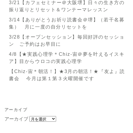
3/21【カフェセミナー＠大阪堺】日々の生き方の
振り返りとリセット＆ワンテーマレッスン
3/14【ありがとうお祈り読書会＠堺】（若干名募
集） 月に一度の自分リセットを
3/28【オープンセッション】毎回好評のセッショ
ン ご予約はお早目に
4/8【★実践心理学＊Chiz-宙＠夢を叶えるイスキ
ア】目からウロコの実践心理学
【Chiz-宙＊朝活！】★3月の朝活！★『友よ』読
書会 今月は第１第３火曜開催です
アーカイブ
アーカイブ