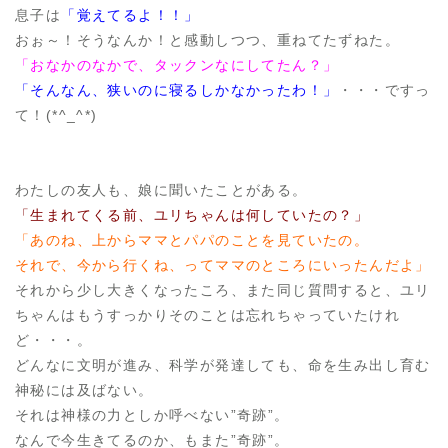
息子は
「覚えてるよ！！」
おぉ～！そうなんか！と感動しつつ、重ねてたずねた。
「おなかのなかで、タックンなにしてたん？」
「そんなん、狭いのに寝るしかなかったわ！」
・・・ですっ
て！(*^_^*)
わたしの友人も、娘に聞いたことがある。
「生まれてくる前、ユリちゃんは何していたの？」
「あのね、上からママとパパのことを見ていたの。
それで、今から行くね、ってママのところにいったんだよ」
それから少し大きくなったころ、また同じ質問すると、ユリ
ちゃんはもうすっかりそのことは忘れちゃっていたけれ
ど・・・。
どんなに文明が進み、科学が発達しても、命を生み出し育む
神秘には及ばない。
それは神様の力としか呼べない”奇跡”。
なんで今生きてるのか、もまた”奇跡”。