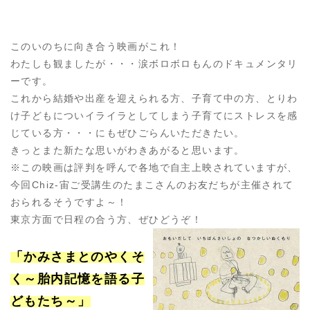
このいのちに向き合う映画がこれ！
わたしも観ましたが・・・涙ボロボロもんのドキュメンタリ
ーです。
これから結婚や出産を迎えられる方、子育て中の方、とりわ
け子どもについイライラとしてしまう子育てにストレスを感
じている方・・・にもぜひごらんいただきたい。
きっとまた新たな思いがわきあがると思います。
※この映画は評判を呼んで各地で自主上映されていますが、
今回Chiz-宙ご受講生のたまこさんのお友だちが主催されて
おられるそうですよ～！
東京方面で日程の合う方、ぜひどうぞ！
「かみさまとのやくそ
く～胎内記憶を語る子
どもたち～」