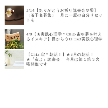
3/14【ありがとうお祈り読書会＠堺】
（若干名募集） 月に一度の自分リセッ
トを
4/8【★実践心理学＊Chiz-宙＠夢を叶え
るイスキア】目からウロコの実践心理学
【Chiz-宙＊朝活！】★3月の朝活！
★『友よ』読書会 今月は第１第３火
曜開催です