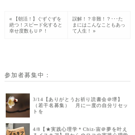
«
【朝活！】ぐずぐずを
誤解！？非難！？･･･た
絶つ！スピード化すると
まにはこんなこともあっ
幸せ度数もＵＰ！
て人生！
»
参加者募集中：
3/14【ありがとうお祈り読書会＠堺】
（若干名募集） 月に一度の自分リセッ
トを
4/8【★実践心理学＊Chiz-宙＠夢を叶え